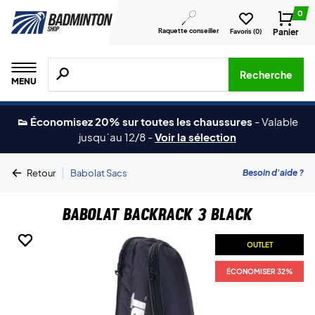
0
Raquette conseiller
Panier
Favoris (
0
)
Recherche de produits, de marques, etc.
Recherche
MENU
👟 Économisez 20% sur toutes les chaussures
-
Valable
jusqu´au 12/8
-
Voir la sélection
|
Besoin d'aide ?
Retour
Babolat Sacs
Babolat Backrack 3 Black
OUTLET
OUTLET
OUTLET
OUTLET
ÉCONOMISER 32%
ÉCONOMISER 32%
ÉCONOMISER 32%
ÉCONOMISER 32%