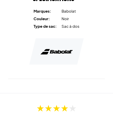
réduit la consommation d'eau lors de la production.
Marques:
Babolat
Que ce soit pour un entraînement, un match important ou
Couleur:
Noir
une partie entre amis, le Backrack 3 simplifie tout. Ce sac à
Type de sac:
Sac à dos
dos élégant est le compagnon parfait pour tout joueur de
badminton.
Améliorez votre expérience de badminton – commandez
votre Babolat Backrack 3 dès aujourd'hui !
Dimensions : 26x22x71 cm.
Volume : 27L.
Couleur : Noir.