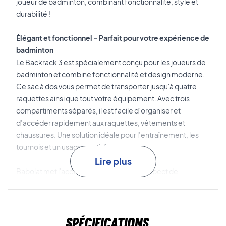
joueur de badminton, combinant fonctionnalité, style et
durabilité !
Élégant et fonctionnel – Parfait pour votre expérience de
badminton
Le Backrack 3 est spécialement conçu pour les joueurs de
badminton et combine fonctionnalité et design moderne.
Ce sac à dos vous permet de transporter jusqu'à quatre
raquettes ainsi que tout votre équipement. Avec trois
compartiments séparés, il est facile d’organiser et
d’accéder rapidement aux raquettes, vêtements et
chaussures. Une solution idéale pour l’entraînement, les
tournois et un usage quotidien.
Lire plus
Babolat met l'accent sur la qualité et le respect de
l'environnement, comme en témoigne le choix des
matériaux. Le Backrack 3 est fabriqué en polyester
recyclé, durable et écologique. La doublure écologique
Spécifications
est faite à 100 % de PET recyclé et est 'sans couleur', ce qui