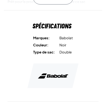
Prêt pour le prochain match – commandez ce sac
Babolat dès aujourd’hui !
Dimensions :
77 x 28 x 30 cm
Capacité :
Jusqu’à 10 raquettes
Spécifications
Couleur :
Noir
Matériaux :
65 % polyester recyclé, 15 % PU recyclé, 15 %
PE, 5 % PVC
Marques:
Babolat
Couleur:
Noir
Type de sac:
Double