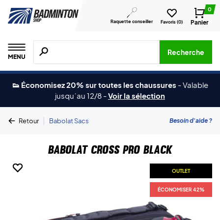
0
Raquette conseiller
Panier
Favoris (
0
)
Recherche de produits, de marques, etc.
Recherche
MENU
👟 Économisez 20% sur toutes les chaussures
-
Valable
jusqu´au 12/8
-
Voir la sélection
|
Besoin d'aide ?
Retour
Babolat Sacs
Babolat Cross Pro Black
OUTLET
OUTLET
OUTLET
ÉCONOMISER 42%
ÉCONOMISER 42%
ÉCONOMISER 42%