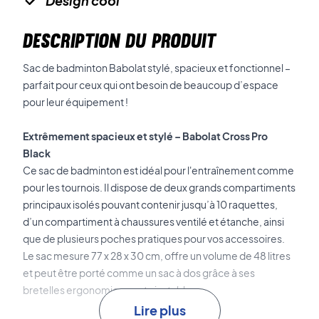
Design cool
DESCRIPTION DU PRODUIT
Sac de badminton Babolat stylé, spacieux et fonctionnel –
parfait pour ceux qui ont besoin de beaucoup d’espace
pour leur équipement !
Extrêmement spacieux et stylé – Babolat Cross Pro
Black
Ce sac de badminton est idéal pour l'entraînement comme
pour les tournois. Il dispose de deux grands compartiments
principaux isolés pouvant contenir jusqu’à 10 raquettes,
d’un compartiment à chaussures ventilé et étanche, ainsi
que de plusieurs poches pratiques pour vos accessoires.
Le sac mesure 77 x 28 x 30 cm, offre un volume de 48 litres
et peut être porté comme un sac à dos grâce à ses
bretelles ergonomiques et ajustables.
Lire plus