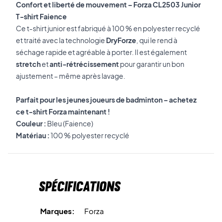
Confort et liberté de mouvement – Forza CL2503 Junior
T-shirt Faience
Ce t-shirt junior est fabriqué à 100 % en polyester recyclé
et traité avec la technologie
DryForze
, qui le rend à
séchage rapide et agréable à porter. Il est également
stretch
et
anti-rétrécissement
pour garantir un bon
ajustement – même après lavage.
Parfait pour les jeunes joueurs de badminton – achetez
ce t-shirt Forza maintenant !
Couleur :
Bleu (Faience)
Matériau :
100 % polyester recyclé
Spécifications
Marques:
Forza