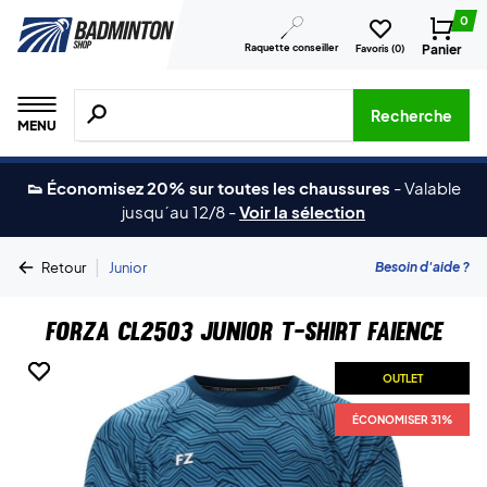
0
Raquette conseiller
Panier
Favoris (
0
)
Recherche de produits, de marques, etc.
Recherche
MENU
👟 Économisez 20% sur toutes les chaussures
-
Valable
jusqu´au 12/8
-
Voir la sélection
|
Besoin d'aide ?
Retour
Junior
Forza CL2503 Junior T-shirt Faience
OUTLET
OUTLET
ÉCONOMISER 31%
ÉCONOMISER 31%