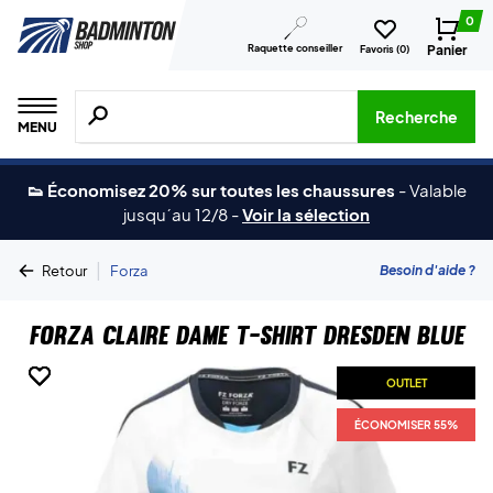
0
Raquette conseiller
Panier
Favoris (
0
)
Recherche de produits, de marques, etc.
Recherche
MENU
👟 Économisez 20% sur toutes les chaussures
-
Valable
jusqu´au 12/8
-
Voir la sélection
|
Besoin d'aide ?
Retour
Forza
Forza Claire Dame T-shirt Dresden Blue
OUTLET
OUTLET
OUTLET
OUTLET
ÉCONOMISER 55%
ÉCONOMISER 55%
ÉCONOMISER 55%
ÉCONOMISER 55%