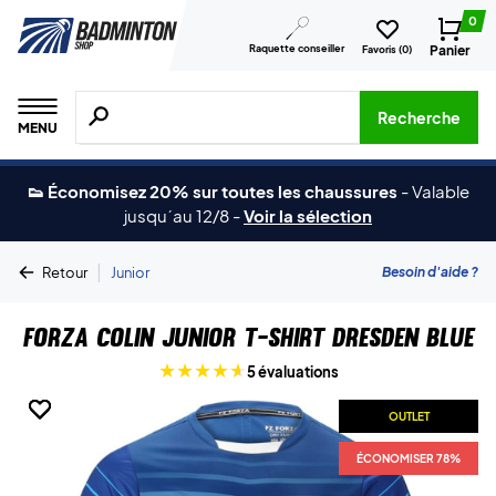
0
Raquette conseiller
Panier
Favoris (
0
)
Recherche de produits, de marques, etc.
Recherche
MENU
👟 Économisez 20% sur toutes les chaussures
-
Valable
jusqu´au 12/8
-
Voir la sélection
|
Besoin d'aide ?
Retour
Junior
Forza Colin Junior T-shirt Dresden Blue
5 évaluations
OUTLET
OUTLET
OUTLET
OUTLET
ÉCONOMISER 78%
ÉCONOMISER 78%
ÉCONOMISER 78%
ÉCONOMISER 78%