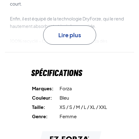
court.
Enfin, il est équipé de la technologie DryForze, qui le rend
hautement absorbant et à séchage rapide.
Lire plus
100% recyclé – Commandez un t-shirt Forza dès
aujourd’hui !
Matériau : 100% polyester recyclé.
Spécifications
Marques:
Forza
Couleur:
Bleu
Taille:
XS / S / M / L / XL / XXL
Genre:
Femme