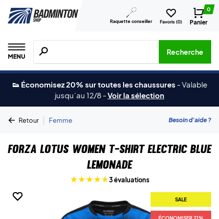
0
Raquette conseiller
Panier
Favoris (
0
)
Recherche de produits, de marques, etc.
Recherche
MENU
👟 Économisez 20% sur toutes les chaussures
-
Valable
jusqu´au 12/8
-
Voir la sélection
|
Besoin d'aide ?
Retour
Femme
Forza Lotus Women T-shirt Electric Blue
Lemonade
3 évaluations
SALE
SALE
SALE
ÉCONOMISER 71%
ÉCONOMISER 71%
ÉCONOMISER 71%