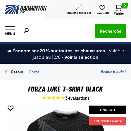
0
Raquette conseiller
Panier
Favoris (
0
)
Recherche de produits, de marques, etc.
Recherche
MENU
👟 Économisez 20% sur toutes les chaussures
-
Valable
jusqu´au 12/8
-
Voir la sélection
|
Besoin d'aide ?
Retour
Forza
Forza Luke T-shirt Black
3 évaluations
FINAL SALE
FINAL SALE
FINAL SALE
ÉCONOMISER 42%
ÉCONOMISER 42%
ÉCONOMISER 42%