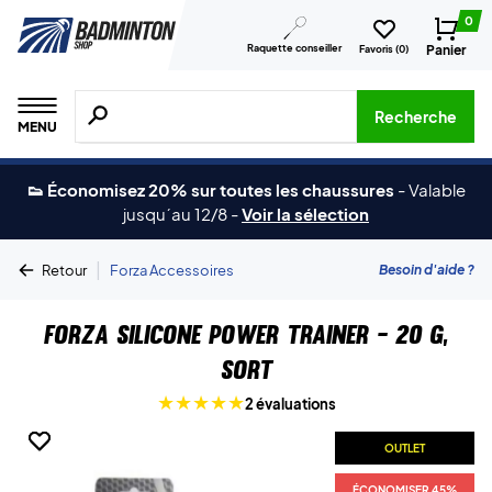
0
Raquette conseiller
Panier
Favoris (
0
)
Recherche de produits, de marques, etc.
Recherche
MENU
👟 Économisez 20% sur toutes les chaussures
-
Valable
jusqu´au 12/8
-
Voir la sélection
|
Besoin d'aide ?
Retour
Forza Accessoires
Forza Silicone Power Trainer - 20 g,
sort
2 évaluations
OUTLET
OUTLET
ÉCONOMISER 45%
ÉCONOMISER 45%