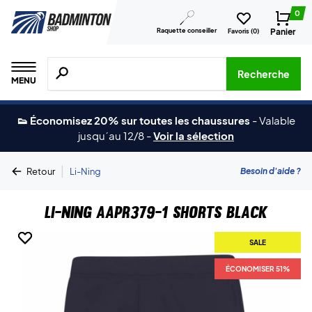
0
Raquette conseiller
Panier
Favoris (
0
)
Recherche de produits, de marques, etc.
Recherche
MENU
👟 Économisez 20% sur toutes les chaussures
-
Valable
jusqu´au 12/8
-
Voir la sélection
|
Besoin d'aide ?
Retour
Li-Ning
Li-Ning AAPR379-1 Shorts Black
SALE
SALE
ÉCONOMISER 51%
ÉCONOMISER 51%