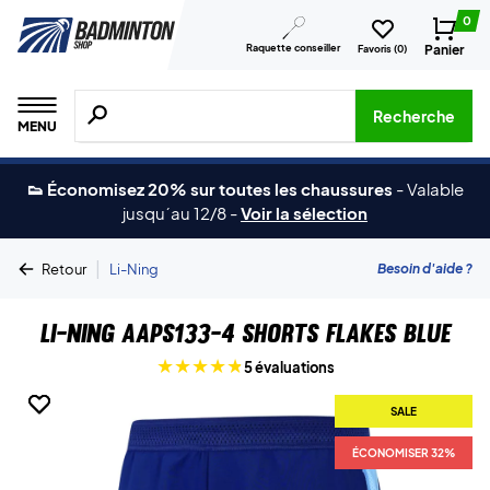
0
Raquette conseiller
Panier
Favoris (
0
)
Recherche de produits, de marques, etc.
Recherche
MENU
👟 Économisez 20% sur toutes les chaussures
-
Valable
jusqu´au 12/8
-
Voir la sélection
|
Besoin d'aide ?
Retour
Li-Ning
Li-Ning AAPS133-4 Shorts Flakes Blue
5 évaluations
SALE
SALE
ÉCONOMISER 32%
ÉCONOMISER 32%