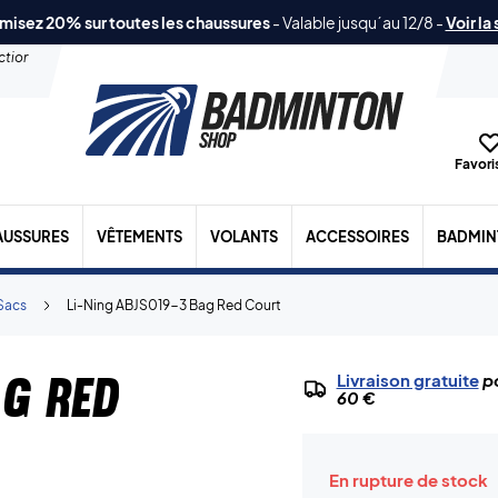
misez 20% sur toutes les chaussures
-
Valable jusqu´au 12/8
-
Voir la
ection
Favoris
AUSSURES
VÊTEMENTS
VOLANTS
ACCESSOIRES
BADMIN
Sacs
Li-Ning ABJS019-3 Bag Red Court
ag Red
Livraison gratuite
po
60 €
En rupture de stock