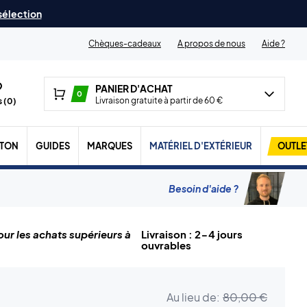
 sélection
Chèques-cadeaux
A propos de nous
Aide ?
PANIER D'ACHAT
0
Livraison gratuite à partir de 60 €
 (
0
)
TON
GUIDES
MARQUES
MATÉRIEL D'EXTÉRIEUR
OUTLE
Besoin d'aide ?
ur les achats supérieurs à
Livraison : 2-4 jours
ouvrables
Au lieu de:
80,00 €