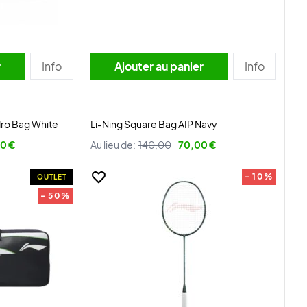
r
Info
Ajouter au panier
Info
ro Bag White
Li-Ning Square Bag AIP Navy
90 €
Au lieu de:
140,00
70,00 €
- 10%
OUTLET
- 50%