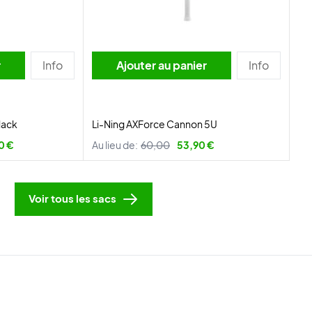
r
Info
Ajouter au panier
Info
lack
Li-Ning AXForce Cannon 5U
0 €
Au lieu de:
60,00
53,90 €
Voir tous les sacs