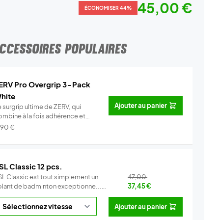
45,00 €
ÉCONOMISER 44%
CCESSOIRES POPULAIRES
ERV Pro Overgrip 3-Pack
hite
Ajouter au panier
 surgrip ultime de ZERV, qui
ombine à la fois adhérence et
o...
Info
,90
€
SL Classic 12 pcs.
SL Classic est tout simplement un
47,00
olant de badminton exceptionne...
37,45
€
Info
Ajouter au panier