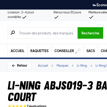
👟 Écono
Livraison : 2-4 jours
Retour sous 30 jours
Meilleure sél
ouvrables
Recherche de produits, de marques, etc.
Recherche
ACCUEIL
RAQUETTES
CONSEILLER
SACS
CH
Retour
Accueil
Marques
Li-Ning
Li-Ning 
Li-Ning ABJS019-3 B
Court
2 évaluations