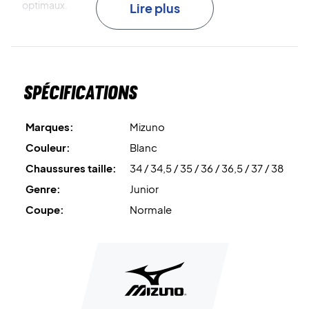
optimaux.
Lire plus
Idéales pour les jeunes joueurs - procurez-vous cette
paire de chaussures de badminton pour juniors dès
aujourd'hui !
Spécifications
Couleur : White avec des détails rouges et noirs.
Marques:
Mizuno
Couleur:
Blanc
Chaussures taille:
34 / 34,5 / 35 / 36 / 36,5 / 37 / 38
Genre:
Junior
Coupe:
Normale