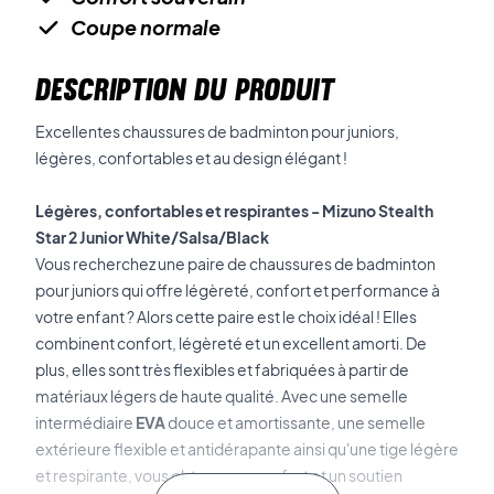
Coupe normale
DESCRIPTION DU PRODUIT
Excellentes chaussures de badminton pour juniors,
légères, confortables et au design élégant !
Légères, confortables et respirantes - Mizuno Stealth
Star 2 Junior White/Salsa/Black
Vous recherchez une paire de chaussures de badminton
pour juniors qui offre légèreté, confort et performance à
votre enfant ? Alors cette paire est le choix idéal ! Elles
combinent confort, légèreté et un excellent amorti. De
plus, elles sont très flexibles et fabriquées à partir de
matériaux légers de haute qualité. Avec une semelle
intermédiaire
EVA
douce et amortissante, une semelle
extérieure flexible et antidérapante ainsi qu'une tige légère
et respirante, vous obtenez un confort et un soutien