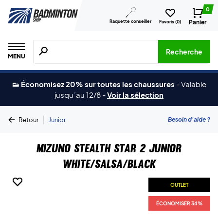
0
Raquette conseiller
Panier
Favoris (
0
)
Recherche de produits, de marques, etc.
Recherche
MENU
👟 Économisez 20% sur toutes les chaussures
-
Valable
jusqu´au 12/8
-
Voir la sélection
|
Besoin d'aide ?
Retour
Junior
Mizuno Stealth Star 2 Junior
White/Salsa/Black
OUTLET
OUTLET
ÉCONOMISER 34%
ÉCONOMISER 34%