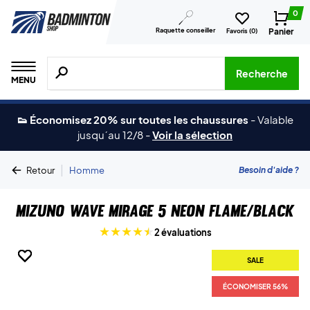
0
Raquette conseiller
Panier
Favoris (
0
)
Recherche de produits, de marques, etc.
Recherche
MENU
👟 Économisez 20% sur toutes les chaussures
-
Valable
jusqu´au 12/8
-
Voir la sélection
|
Besoin d'aide ?
Retour
Homme
Mizuno Wave Mirage 5 Neon Flame/Black
2 évaluations
SALE
SALE
SALE
SALE
SALE
ÉCONOMISER 56%
ÉCONOMISER 56%
ÉCONOMISER 56%
ÉCONOMISER 56%
ÉCONOMISER 56%