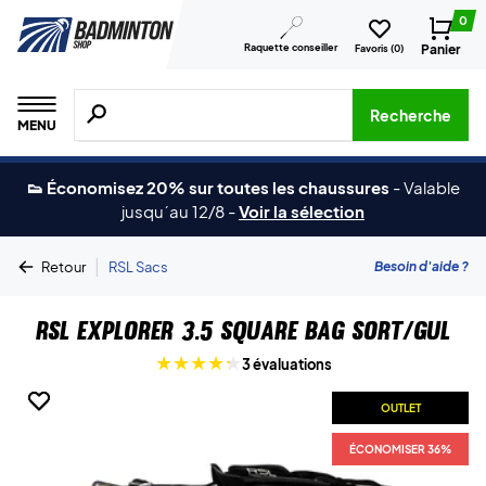
0
Raquette conseiller
Panier
Favoris (
0
)
Recherche de produits, de marques, etc.
Recherche
MENU
👟 Économisez 20% sur toutes les chaussures
-
Valable
jusqu´au 12/8
-
Voir la sélection
|
Besoin d'aide ?
Retour
RSL Sacs
RSL Explorer 3.5 Square Bag Sort/Gul
3 évaluations
OUTLET
OUTLET
ÉCONOMISER 36%
ÉCONOMISER 36%