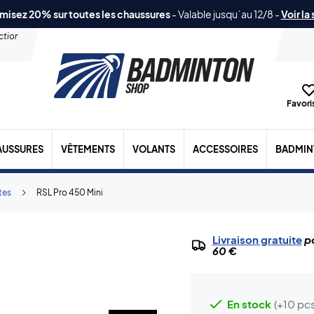
misez 20% sur toutes les chaussures
-
Valable jusqu´au 12/8
-
Voir la
ection
Favoris
AUSSURES
VÊTEMENTS
VOLANTS
ACCESSOIRES
BADMIN
tes
RSL Pro 450 Mini
Livraison gratuite
po
60 €
En stock
(+10 pcs