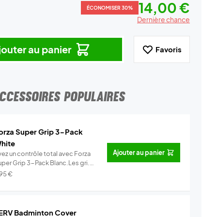
14,00 €
ÉCONOMISER 30%
Dernière chance
jouter au panier
Favoris
CCESSOIRES POPULAIRES
orza Super Grip 3-Pack
hite
Ajouter au panier
yez un contrôle total avec Forza
uper Grip 3-Pack Blanc.Les gri...
Info
,95
€
ERV Badminton Cover