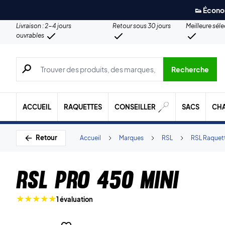
👟 Écono
Livraison : 2-4 jours
Retour sous 30 jours
Meilleure sél
ouvrables
Recherche de produits, de marques, etc.
Recherche
ACCUEIL
RAQUETTES
CONSEILLER
SACS
CH
Retour
Accueil
Marques
RSL
RSL Raquet
RSL Pro 450 Mini
1 évaluation