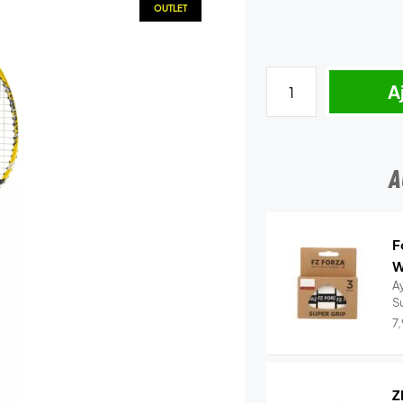
OUTLET
A
A
F
W
A
S
7
Z