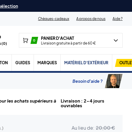
 sélection
Chèques-cadeaux
A propos de nous
Aide ?
PANIER D'ACHAT
0
Livraison gratuite à partir de 60 €
 (
0
)
TON
GUIDES
MARQUES
MATÉRIEL D'EXTÉRIEUR
OUTLE
Besoin d'aide ?
ur les achats supérieurs à
Livraison : 2-4 jours
ouvrables
Au lieu de:
20,00 €
.)