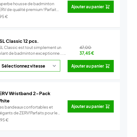
uperbe housse de badminton
Ajouter au panier
ERV de qualité premium !Parfait
ur...
Info
,95
€
SL Classic 12 pcs.
SL Classic est tout simplement un
47,00
olant de badminton exceptionne...
37,45
€
Info
Ajouter au panier
ERV Wristband 2-Pack
hite
Ajouter au panier
es bandeaux confortables et
légants de ZERV!Parfaits pour le
..
Info
,95
€