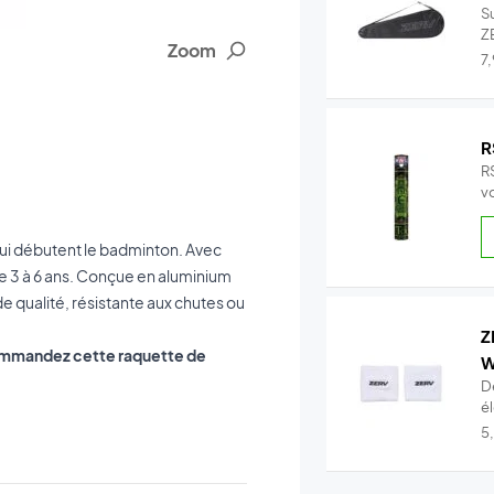
S
Z
Zoom
po
7
R
R
v
qui débutent le badminton. Avec
e 3 à 6 ans. Conçue en aluminium
 de qualité, résistante aux chutes ou
Z
 commandez cette raquette de
W
D
é
t.
5