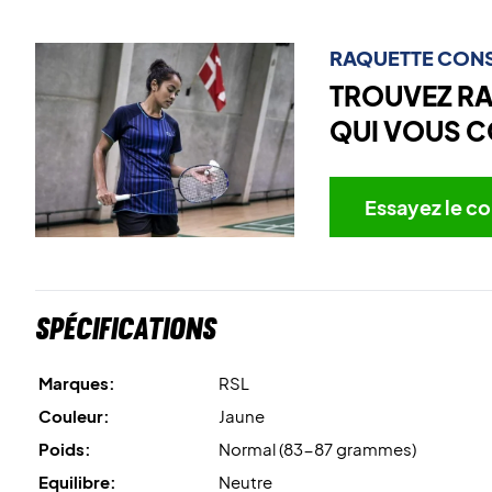
RAQUETTE CONS
TROUVEZ R
QUI VOUS C
Essayez le co
Spécifications
Marques:
RSL
Couleur:
Jaune
Poids:
Normal (83-87 grammes)
Equilibre:
Neutre