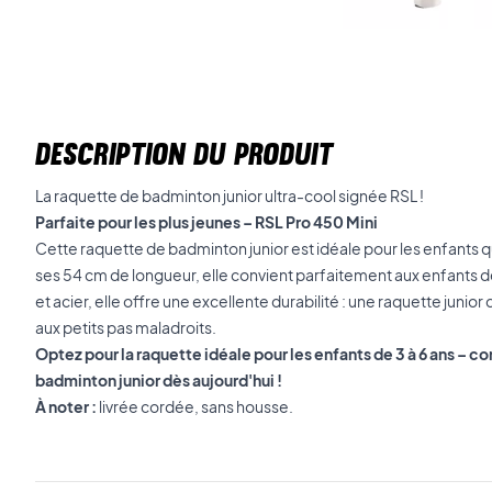
DESCRIPTION DU PRODUIT
La raquette de badminton junior ultra-cool signée RSL !
Parfaite pour les plus jeunes – RSL Pro 450 Mini
Cette raquette de badminton junior est idéale pour les enfants 
ses 54 cm de longueur, elle convient parfaitement aux enfants d
et acier, elle offre une excellente durabilité : une raquette junior
aux petits pas maladroits.
Optez pour la raquette idéale pour les enfants de 3 à 6 ans –
badminton junior dès aujourd'hui !
À noter :
livrée cordée, sans housse.