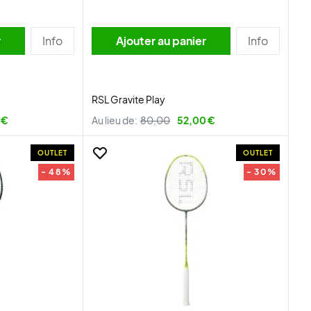
r
Info
Ajouter au panier
Info
RSL Gravite Play
 €
Au lieu de:
80,00
52,00 €
OUTLET
OUTLET
- 48%
- 30%