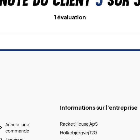
Note du client
5
sur 
1 évaluation
Informations sur l’entreprise
Racket House ApS
Annuler une
commande
Holkebjergvej 120
Livraison