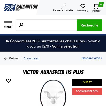
0
Raquette conseiller
Panier
Favoris (
0
)
Recherche de produits, de marques, etc.
Recherche
MENU
👟 Économisez 20% sur toutes les chaussures
-
Valable
jusqu´au 12/8
-
Voir la sélection
|
Besoin d'aide ?
Retour
Auraspeed
Victor Auraspeed HS Plus
OUTLET
OUTLET
OUTLET
OUTLET
ÉCONOMISER 30%
ÉCONOMISER 30%
ÉCONOMISER 30%
ÉCONOMISER 30%