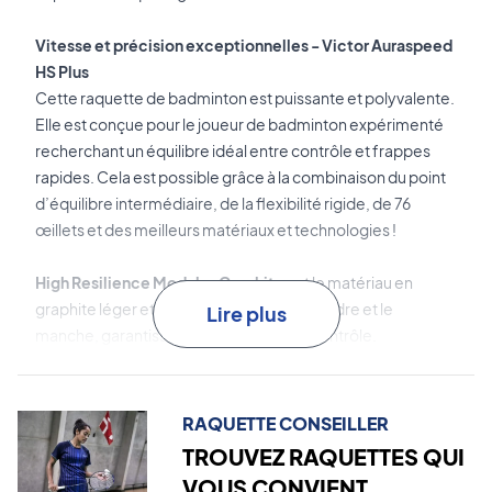
Vitesse et précision exceptionnelles - Victor Auraspeed
HS Plus
Cette raquette de badminton est puissante et polyvalente.
Elle est conçue pour le joueur de badminton expérimenté
recherchant un équilibre idéal entre contrôle et frappes
rapides. Cela est possible grâce à la combinaison du point
d’équilibre intermédiaire, de la flexibilité rigide, de 76
œillets et des meilleurs matériaux et technologies !
High Resilience Modulus Graphite
est le matériau en
graphite léger et résistant utilisé pour le cadre et le
Lire plus
manche, garantissant durabilité et bon contrôle.
Pyrofil
est le carbone haute performance japonais qui
améliore la stabilité et le transfert de puissance de la
RAQUETTE CONSEILLER
raquette, offrant plus de puissance et de précision.
TROUVEZ RAQUETTES QUI
VOUS CONVIENT