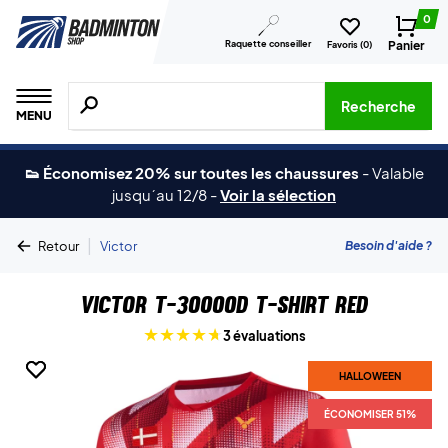
0
Raquette conseiller
Panier
Favoris (
0
)
Recherche de produits, de marques, etc.
Recherche
MENU
👟 Économisez 20% sur toutes les chaussures
-
Valable
jusqu´au 12/8
-
Voir la sélection
|
Besoin d'aide ?
Retour
Victor
Victor T-30000D T-shirt Red
3 évaluations
HALLOWEEN
HALLOWEEN
ÉCONOMISER 51%
ÉCONOMISER 51%