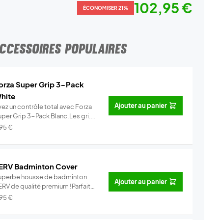
102,95 €
ÉCONOMISER 21%
CCESSOIRES POPULAIRES
orza Super Grip 3-Pack
hite
Ajouter au panier
yez un contrôle total avec Forza
uper Grip 3-Pack Blanc.Les gri...
Info
,95
€
ERV Badminton Cover
uperbe housse de badminton
Ajouter au panier
ERV de qualité premium !Parfait
ur...
Info
,95
€