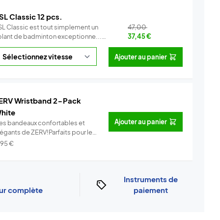
SL Classic 12 pcs.
SL Classic est tout simplement un
47,00
olant de badminton exceptionne...
37,45
€
Info
Ajouter au panier
ERV Wristband 2-Pack
hite
Ajouter au panier
es bandeaux confortables et
légants de ZERV!Parfaits pour le
..
Info
,95
€
Instruments de
our complète
paiement