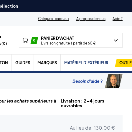
 sélection
Chèques-cadeaux
A propos de nous
Aide ?
PANIER D'ACHAT
0
Livraison gratuite à partir de 60 €
 (
0
)
TON
GUIDES
MARQUES
MATÉRIEL D'EXTÉRIEUR
OUTLE
Besoin d'aide ?
ur les achats supérieurs à
Livraison : 2-4 jours
ouvrables
Au lieu de:
130,00 €