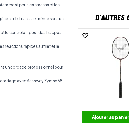
otamment pour les smashs et les
D'AUTRES 
génère de la vitesse même sans un
 et le contrôle – pour des frappes
les réactions rapides au filet et le
 un cordage professionnel pour
n cordage avec Ashaway Zymax 68
Ajouter au panie