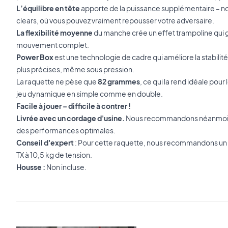
L’équilibre en tête
apporte de la puissance supplémentaire – n
clears, où vous pouvez vraiment repousser votre adversaire.
La flexibilité moyenne
du manche crée un effet trampoline qui 
mouvement complet.
Power Box
est une technologie de cadre qui améliore la stabilité
plus précises, même sous pression.
La raquette ne pèse que
82 grammes
, ce qui la rend idéale pour 
jeu dynamique en simple comme en double.
Facile à jouer – difficile à contrer !
Livrée avec un cordage d'usine.
Nous recommandons néanmoins
des performances optimales.
Conseil d'expert
: Pour cette raquette, nous recommandons u
TX à 10,5 kg de tension.
Housse :
Non incluse.