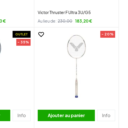
Victor Thruster F Ultra 3U/G5
0 €
Au lieu de:
230,00
183,20 €
- 20%
OUTLET
- 35%
r
Info
Ajouter au panier
Info