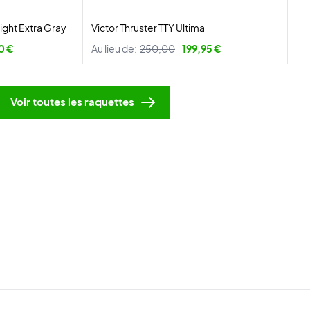
ight Extra Gray
Victor Thruster TTY Ultima
0 €
Au lieu de:
250,00
199,95 €
Voir toutes les raquettes