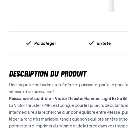
Poids léger
En tête
DESCRIPTION DU PRODUIT
Une raquette de badminton légère et puissante, parfaite pour fai
vitesse et de puissance !
Puissance et contrôle – Victor Thruster Hammer Light Extra Sil
La Victor Thruster HMRL est conçue pour les joueurs débutants a
intermédiaire à la recherche d’un bon équilibre entre vitesse, pu
léger la rend très maniable, tandis que son équilibre en tête et s
permettent d’imprimer du rythme et de la force dans vos frappe