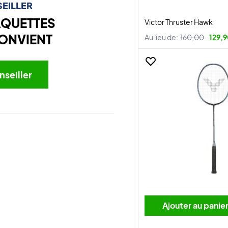
EILLER
AQUETTES
Victor Thruster Hawk
ONVIENT
Au lieu de:
160,00
129,9
nseiller
Ajouter au panie