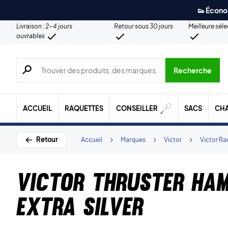
👟 Écono
Livraison : 2-4 jours
Retour sous 30 jours
Meilleure sél
ouvrables
Recherche de produits, de marques, etc.
Recherche
ACCUEIL
RAQUETTES
CONSEILLER
SACS
CH
Retour
Accueil
Marques
Victor
Victor Ra
Victor Thruster Ham
Extra Silver