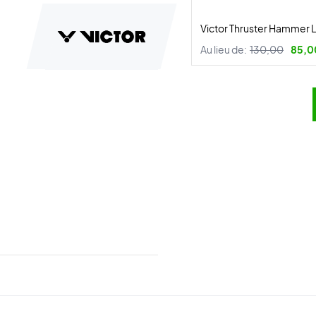
Victor Thruster Hammer L
Au lieu de:
130,00
85,0