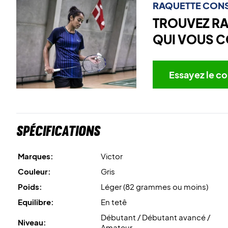
RAQUETTE CONS
TROUVEZ R
QUI VOUS C
Essayez le co
Spécifications
Marques:
Victor
Couleur:
Gris
Poids:
Léger (82 grammes ou moins)
Equilibre:
En tetê
Débutant / Débutant avancé /
Niveau:
Amateur