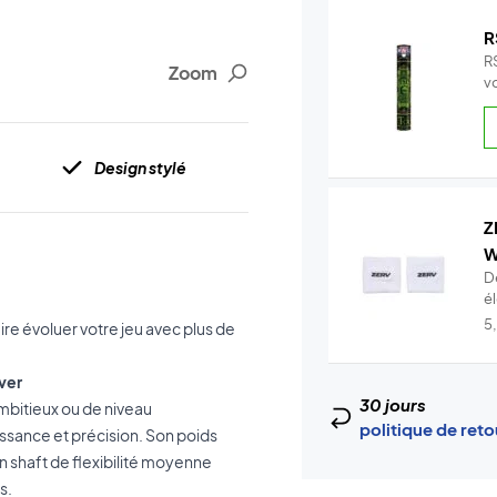
R
R
Zoom
v
Design stylé
Z
W
D
é
t.
5
re évoluer votre jeu avec plus de
ver
30 jours
mbitieux ou de niveau
politique de ret
issance et précision. Son poids
on shaft de flexibilité moyenne
s.