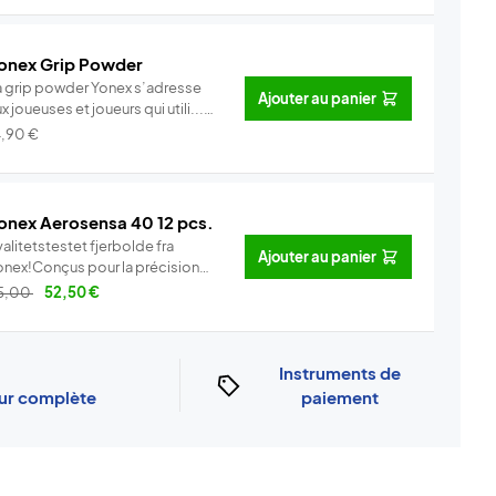
onex Grip Powder
a grip powder Yonex s’adresse
Ajouter au panier
x joueuses et joueurs qui utili...
Info
4,90
€
onex Aerosensa 40 12 pcs.
alitetstestet fjerbolde fra
Ajouter au panier
onex!Conçus pour la précision
..
Info
5,00
52,50
€
Instruments de
our complète
paiement