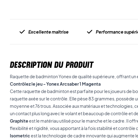
Excellente maîtrise
Performance supéri
DESCRIPTION DU PRODUIT
Raquette de badminton Yonex de qualité supérieure, offrant un ex
Contrôlez le jeu - Yonex Arcsaber 1 Magenta
Cette raquette de badminton est parfaite pour les joueurs de bo
raquette axée sur le contrôle. Elle pèse 83 grammes, possède un 
moyenne et 76 trous. Associée aux matériaux et technologies, 
un contact plus long avec le volant et beaucoup de contrôle et de
Graphite
est le matériau utilisé pour le manche et le cadre. Il offr
flexibilité et rigidité, vous apportant à la fois stabilité et contrô
Isometric
est la technologie de cadre innovante qui augmente le