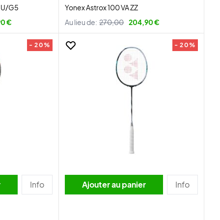
 3U/G5
Yonex Astrox 100 VA ZZ
90 €
Au lieu de:
270,00
204,90 €
- 20%
- 20%
r
Info
Ajouter au panier
Info