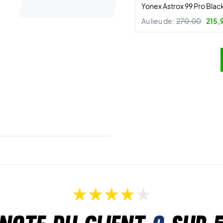
Yonex Astrox 99 Pro Bla
Au lieu de:
270,00
215,