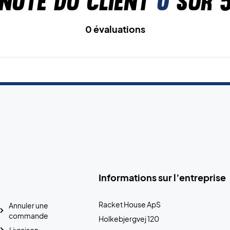
Note du client
0
sur 
0 évaluations
Informations sur l’entreprise
Racket House ApS
Annuler une
commande
Holkebjergvej 120
Livraison