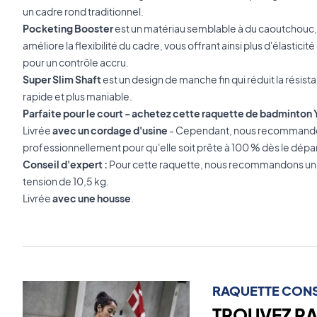
un cadre rond traditionnel.
Pocketing Booster
est un matériau semblable à du caoutchouc, 
améliore la flexibilité du cadre, vous offrant ainsi plus d'élasticit
pour un contrôle accru.
Super Slim Shaft
est un design de manche fin qui réduit la résistan
rapide et plus maniable.
Parfaite pour le court - achetez cette raquette de badminton 
Livrée
avec un cordage d'usine
- Cependant, nous recommandons
professionnellement pour qu'elle soit prête à 100 % dès le dépar
Conseil d'expert :
Pour cette raquette, nous recommandons u
tension de 10,5 kg.
Livrée
avec une housse
.
RAQUETTE CONS
TROUVEZ R