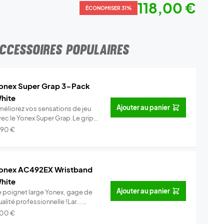
118,00 €
ÉCONOMISER 31%
CCESSOIRES POPULAIRES
onex Super Grap 3-Pack
hite
Ajouter au panier
méliorez vos sensations de jeu
vec le Yonex Super Grap.Le grip
.
Info
,90
€
onex AC492EX Wristband
hite
Ajouter au panier
e poignet large Yonex, gage de
alité professionnelle !Lar...
Info
,00
€