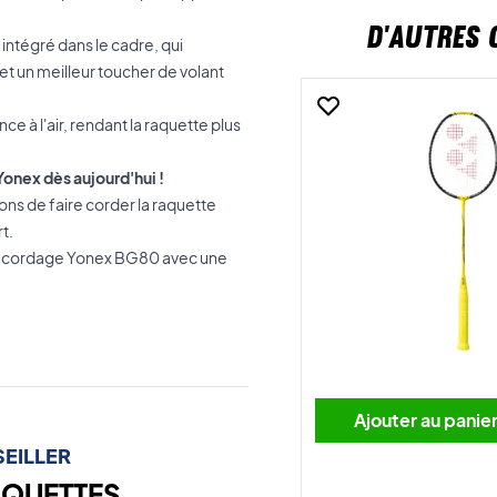
D'AUTRES 
intégré dans le cadre, qui
é et un meilleur toucher de volant
ce à l'air, rendant la raquette plus
Yonex dès aujourd'hui !
 de faire corder la raquette
t.
n cordage Yonex BG80 avec une
Ajouter au panie
EILLER
AQUETTES