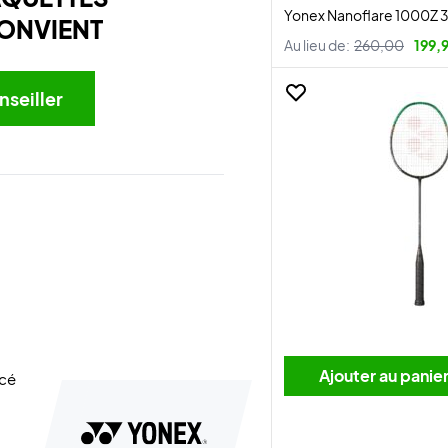
Yonex Nanoflare 1000Z
ONVIENT
Au lieu de:
260,00
199,
nseiller
Ajouter au panie
ncé