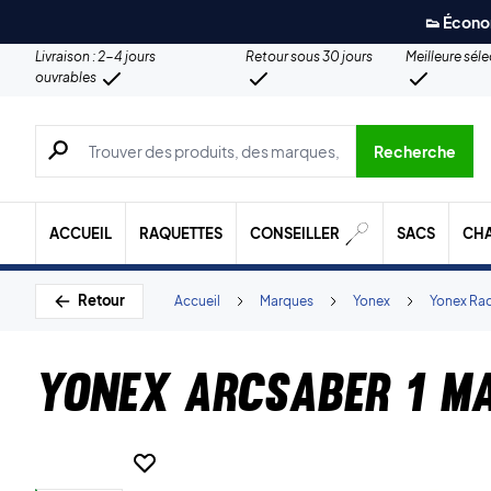
👟 Écono
Livraison : 2-4 jours
Retour sous 30 jours
Meilleure sél
ouvrables
Recherche de produits, de marques, etc.
Recherche
ACCUEIL
RAQUETTES
CONSEILLER
SACS
CH
Retour
Accueil
Marques
Yonex
Yonex Ra
Yonex Arcsaber 1 M