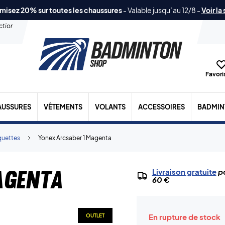
misez 20% sur toutes les chaussures
-
Valable jusqu´au 12/8
-
Voir la
ection
Favoris
AUSSURES
VÊTEMENTS
VOLANTS
ACCESSOIRES
BADMIN
quettes
Yonex Arcsaber 1 Magenta
agenta
Livraison gratuite
po
60 €
En rupture de stock
OUTLET