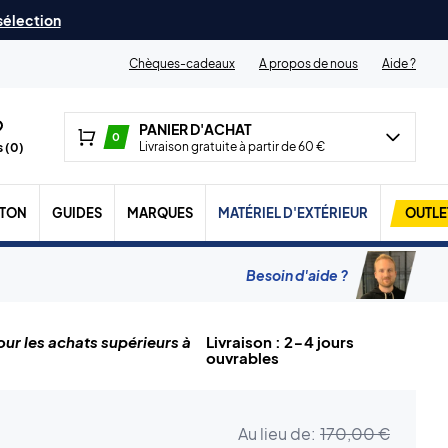
 sélection
Chèques-cadeaux
A propos de nous
Aide ?
PANIER D'ACHAT
0
Livraison gratuite à partir de 60 €
 (
0
)
TON
GUIDES
MARQUES
MATÉRIEL D'EXTÉRIEUR
OUTLE
Besoin d'aide ?
ur les achats supérieurs à
Livraison : 2-4 jours
ouvrables
Au lieu de:
170,00 €