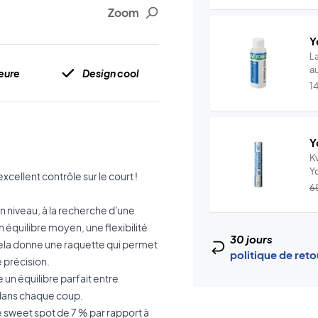
Zoom
Y
L
au
eure
Design cool
1
Y
Kv
Y
cellent contrôle sur le court !
–.
6
n niveau, à la recherche d'une
équilibre moyen, une flexibilité
30 jours
cela donne une raquette qui permet
politique de ret
 précision.
e un équilibre parfait entre
le dans chaque coup.
 sweet spot de 7 % par rapport à