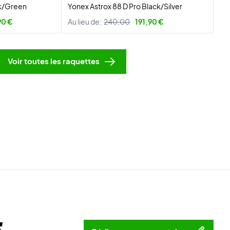
ck/Green
Yonex Astrox 88 D Pro Black/Silver
90 €
Au lieu de:
240,00
191,90 €
Voir toutes les raquettes