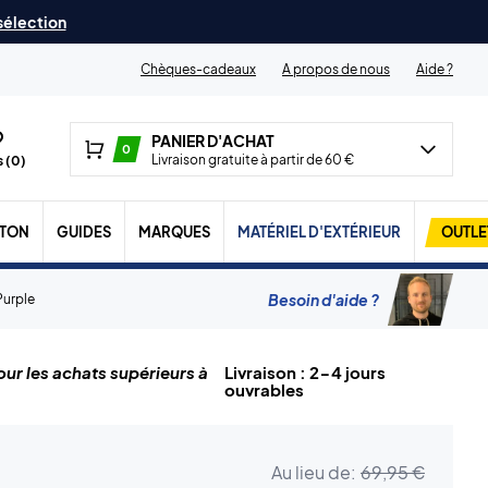
 sélection
Chèques-cadeaux
A propos de nous
Aide ?
PANIER D'ACHAT
0
Livraison gratuite à partir de 60 €
 (
0
)
TON
GUIDES
MARQUES
MATÉRIEL D'EXTÉRIEUR
OUTLE
Besoin d'aide ?
Purple
ur les achats supérieurs à
Livraison : 2-4 jours
ouvrables
Au lieu de:
69,95 €