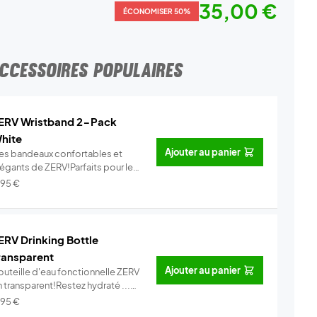
35,00 €
ÉCONOMISER 50%
CCESSOIRES POPULAIRES
ERV Wristband 2-Pack
hite
Ajouter au panier
es bandeaux confortables et
légants de ZERV!Parfaits pour le
..
Info
,95
€
ERV Drinking Bottle
ransparent
Ajouter au panier
outeille d'eau fonctionnelle ZERV
 transparent!Restez hydraté ...
Info
,95
€