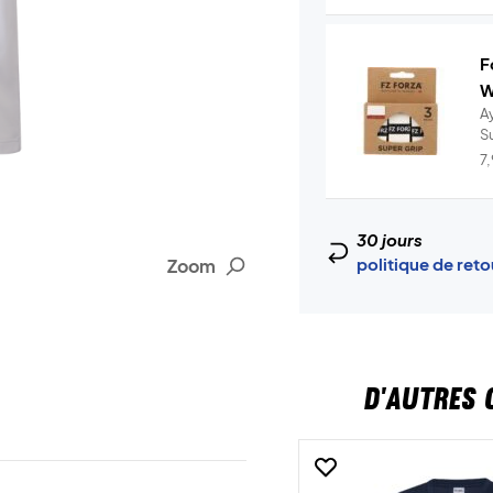
F
W
A
S
7
30 jours
politique de ret
Zoom
D'AUTRES 