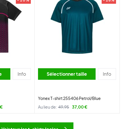
- 20%
- 26%
lle
Info
Sélectionner taille
Info
Yonex T-shirt 255406 Petrol/Blue
 €
Au lieu de:
49,95
37,00 €
Voir tous les t-shirts/polos