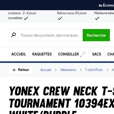
👟 Écono
Livraison : 2-4 jours
Retour sous 30 jours
Meilleure sél
ouvrables
Recherche de produits, de marques, etc.
Recherche
ACCUEIL
RAQUETTES
CONSEILLER
SACS
CH
Retour
Accueil
Vêtements
T-shirt/Polo
Yonex Crew Neck T-
Tournament 10394E