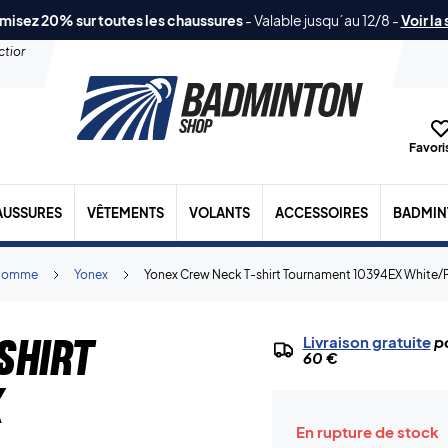
misez 20% sur toutes les chaussures
-
Valable jusqu´au 12/8
-
Voir la
ection
Favoris
AUSSURES
VÊTEMENTS
VOLANTS
ACCESSOIRES
BADMIN
Homme
Yonex
Yonex Crew Neck T-shirt Tournament 10394EX White/
shirt
Livraison gratuite
po
60 €
X
En rupture de stock