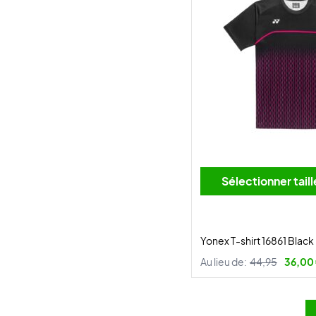
Sélectionner tai
Yonex T-shirt 16861 Black
Au lieu de:
44,95
36,00