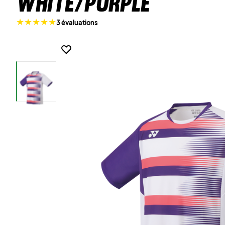
White/Purple
3 évaluations