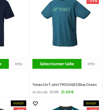
- 45%
lle
Info
Sélectionner taille
Info
Yonex Uni T-shirt YM0046EX Blue Green
Au lieu de:
37,95
21,00 €
OUTLET
OUTLET