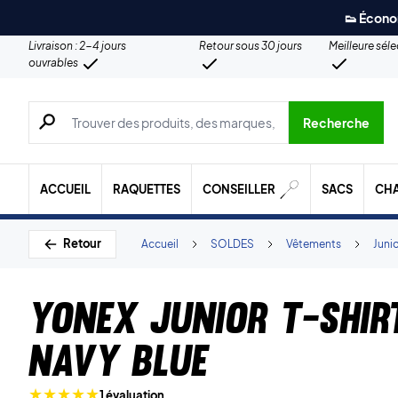
👟 Écono
Livraison : 2-4 jours
Retour sous 30 jours
Meilleure sél
ouvrables
Recherche de produits, de marques, etc.
Recherche
ACCUEIL
RAQUETTES
CONSEILLER
SACS
CH
Retour
Accueil
SOLDES
Vêtements
Juni
Yonex Junior T-shir
Navy Blue
1 évaluation