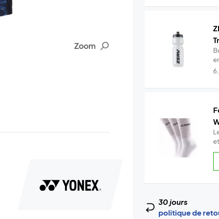
Z
T
Zoom
B
en
6
F
W
L
et
30 jours
politique de ret