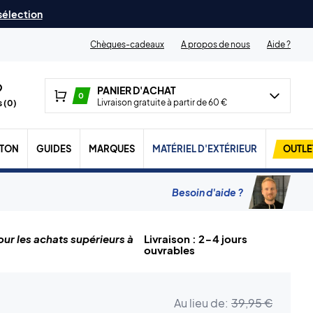
 sélection
Chèques-cadeaux
A propos de nous
Aide ?
PANIER D'ACHAT
0
Livraison gratuite à partir de 60 €
 (
0
)
TON
GUIDES
MARQUES
MATÉRIEL D'EXTÉRIEUR
OUTLE
Besoin d'aide ?
ur les achats supérieurs à
Livraison : 2-4 jours
ouvrables
Au lieu de:
39,95 €