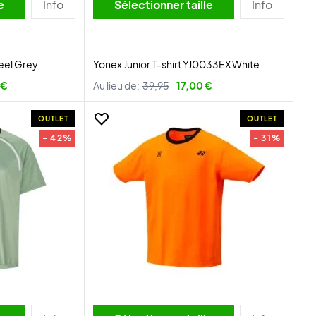
lle
Info
Sélectionner taille
Info
teel Grey
Yonex Junior T-shirt YJ0033EX White
 €
Au lieu de:
39,95
17,00 €
OUTLET
OUTLET
- 42%
- 31%