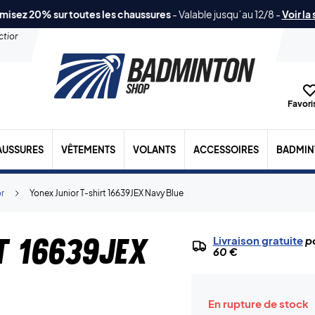
misez 20% sur toutes les chaussures
-
Valable jusqu´au 12/8
-
Voir la
ection
Favoris
AUSSURES
VÊTEMENTS
VOLANTS
ACCESSOIRES
BADMIN
or
Yonex Junior T-shirt 16639JEX Navy Blue
t 16639JEX
Livraison gratuite
po
60 €
En rupture de stock