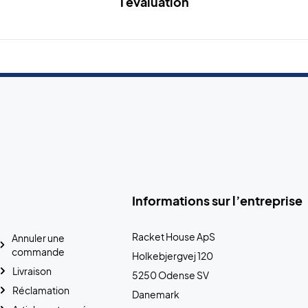
1 évaluation
Informations sur l’entreprise
Racket House ApS
Annuler une
commande
Holkebjergvej 120
Livraison
5250 Odense SV
Réclamation
Danemark