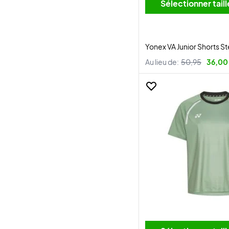
Sélectionner tai
Yonex VA Junior Shorts S
Au lieu de:
50,95
36,00