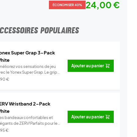
24,00 €
ÉCONOMISER 40%
CCESSOIRES POPULAIRES
onex Super Grap 3-Pack
hite
Ajouter au panier
méliorez vos sensations de jeu
vec le Yonex Super Grap.Le grip
.
Info
,90
€
ERV Wristband 2-Pack
hite
Ajouter au panier
es bandeaux confortables et
légants de ZERV!Parfaits pour le
..
Info
,95
€