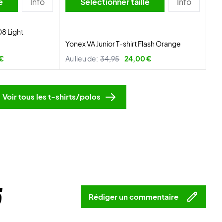
lle
Info
Sélectionner taille
Info
8 Light
Yonex VA Junior T-shirt Flash Orange
 €
Au lieu de:
34,95
24,00 €
Voir tous les t-shirts/polos
5
Rédiger un commentaire