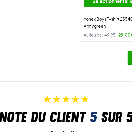
Sélectionner tai
Yonex Boys T-shirt 25540
Armygreen
Au lieu de:
49,95
29,00
Note du client
5
sur 