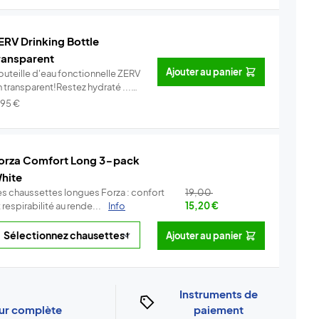
ERV Drinking Bottle
ransparent
Ajouter au panier
outeille d'eau fonctionnelle ZERV
 transparent!Restez hydraté ...
Info
,95
€
orza Comfort Long 3-pack
hite
es chaussettes longues Forza : confort
19,00
 respirabilité au rende...
Info
15,20
€
Ajouter au panier
Instruments de
our complète
paiement