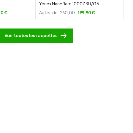
Yonex Nanoflare 1000Z 3U/G5
00 €
Au lieu de:
260,00
199,90 €
Voir toutes les raquettes