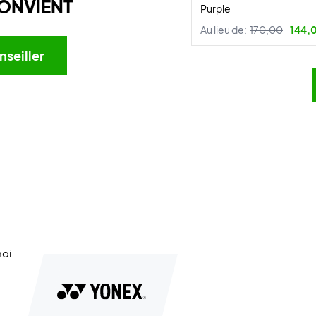
ONVIENT
Purple
Au lieu de:
170,00
144,
nseiller
noi