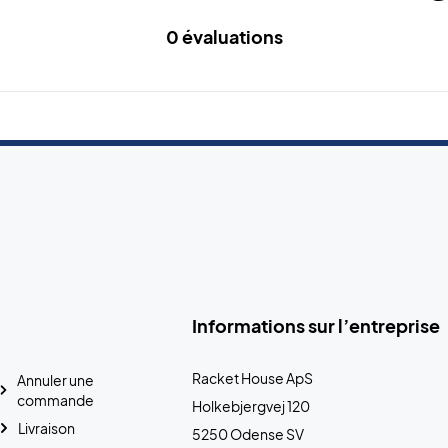
0 évaluations
Informations sur l’entreprise
Racket House ApS
Annuler une
commande
Holkebjergvej 120
Livraison
5250 Odense SV