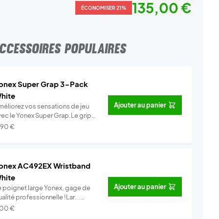
135,00 €
ÉCONOMISER 21%
CCESSOIRES POPULAIRES
onex Super Grap 3-Pack
hite
Ajouter au panier
méliorez vos sensations de jeu
vec le Yonex Super Grap.Le grip
.
Info
,90
€
onex AC492EX Wristband
hite
Ajouter au panier
e poignet large Yonex, gage de
alité professionnelle !Lar...
Info
,00
€