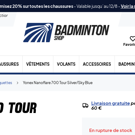
misez 20% sur toutes les chaussures
-
Valable jusqu´au 12/8
-
Voir la
ection
Favoris
AUSSURES
VÊTEMENTS
VOLANTS
ACCESSOIRES
BADMIN
quettes
Yonex Nanoflare 700 Tour Silver/Sky Blue
0 Tour
Livraison gratuite
po
60 €
En rupture de stock