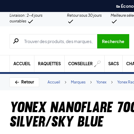
👟 Écono
Livraison : 2-4 jours
Retour sous 30 jours
Meilleure sél
ouvrables
Recherche de produits, de marques, etc.
Recherche
ACCUEIL
RAQUETTES
CONSEILLER
SACS
CH
Retour
Accueil
Marques
Yonex
Yonex Ra
Yonex Nanoflare 70
Silver/Sky Blue