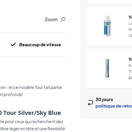
Y
Zoom
L
au
1
Beaucoup de vitesse
Y
Kv
Y
–.
6
n - et ce modèle Tour fait partie
 et profonds!
30 jours
politique de ret
 Tour Silver/Sky Blue
ite pour ceux qui recherchent des
ibre léger en tête et une flexibilité