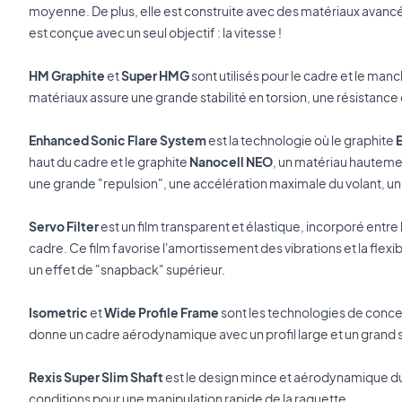
moyenne. De plus, elle est construite avec des matériaux avancé
est conçue avec un seul objectif : la vitesse !
HM Graphite
et
Super HMG
sont utilisés pour le cadre et le ma
matériaux assure une grande stabilité en torsion, une résistance 
Enhanced Sonic Flare System
est la technologie où le graphite
haut du cadre et le graphite
Nanocell NEO
, un matériau hautemen
une grande "repulsion", une accélération maximale du volant, un c
Servo Filter
est un film transparent et élastique, incorporé entre 
cadre. Ce film favorise l'amortissement des vibrations et la flexibi
un effet de "snapback" supérieur.
Isometric
et
Wide Profile
Frame
sont les technologies de concep
donne un cadre aérodynamique avec un profil large et un grand
Rexis
Super Slim Shaft
est le design mince et aérodynamique du
conditions pour une manipulation rapide de la raquette.