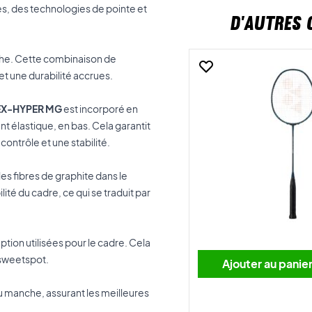
s, des technologies de pointe et
D'AUTRES 
nche. Cette combinaison de
et une durabilité accrues.
EX-HYPER MG
est incorporé en
t élastique, en bas. Cela garantit
ontrôle et une stabilité.
les fibres de graphite dans le
lité du cadre, ce qui se traduit par
tion utilisées pour le cadre. Cela
 sweetspot.
Ajouter au panie
 manche, assurant les meilleures