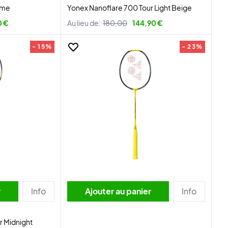
ame
Yonex Nanoflare 700 Tour Light Beige
0 €
Au lieu de:
180,00
144,90 €
- 15%
- 23%
r
Info
Ajouter au panier
Info
r Midnight