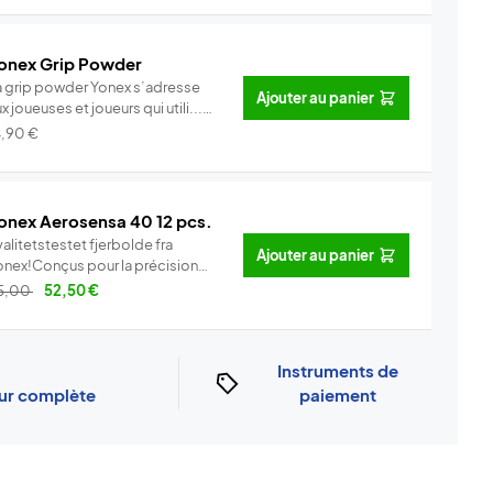
onex Grip Powder
a grip powder Yonex s’adresse
Ajouter au panier
x joueuses et joueurs qui utili...
Info
4,90
€
onex Aerosensa 40 12 pcs.
alitetstestet fjerbolde fra
Ajouter au panier
onex!Conçus pour la précision
..
Info
5,00
52,50
€
Instruments de
our complète
paiement