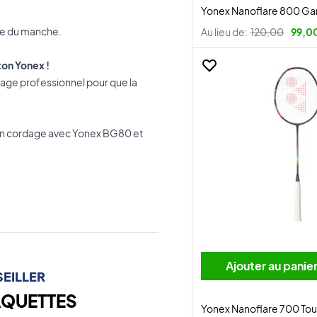
Yonex Nanoflare 800 G
ce du manche.
Au lieu de:
120,00
99,0
ton Yonex !
ge professionnel pour que la
 un cordage avec Yonex BG80 et
Ajouter au panie
EILLER
AQUETTES
Yonex Nanoflare 700 Tou