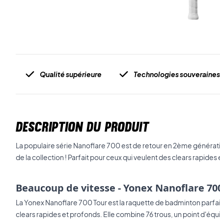
Qualité supérieure
Technologies souveraines
DESCRIPTION DU PRODUIT
La populaire série Nanoflare 700 est de retour en 2ème génératio
de la collection ! Parfait pour ceux qui veulent des clears rapides
Beaucoup de vitesse - Yonex Nanoflare 700
La Yonex Nanoflare 700 Tour est la raquette de badminton parfa
clears rapides et profonds. Elle combine 76 trous, un point d'équil