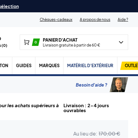
 sélection
Chèques-cadeaux
A propos de nous
Aide ?
PANIER D'ACHAT
0
Livraison gratuite à partir de 60 €
 (
0
)
TON
GUIDES
MARQUES
MATÉRIEL D'EXTÉRIEUR
OUTLE
Besoin d'aide ?
ur les achats supérieurs à
Livraison : 2-4 jours
ouvrables
Au lieu de:
170,00 €