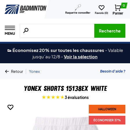
0
Raquette conseiller
Panier
Favoris (
0
)
Recherche de produits, de marques, etc.
Recherche
MENU
👟 Économisez 20% sur toutes les chaussures
-
Valable
jusqu´au 12/8
-
Voir la sélection
|
Besoin d'aide ?
Retour
Yonex
Yonex Shorts 15138EX White
3 évaluations
HALLOWEEN
HALLOWEEN
HALLOWEEN
HALLOWEEN
ÉCONOMISER 37%
ÉCONOMISER 37%
ÉCONOMISER 37%
ÉCONOMISER 37%