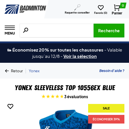
0
Raquette conseiller
Panier
Favoris (
0
)
Recherche de produits, de marques, etc.
Recherche
MENU
👟 Économisez 20% sur toutes les chaussures
-
Valable
jusqu´au 12/8
-
Voir la sélection
|
Besoin d'aide ?
Retour
Yonex
Yonex Sleeveless Top 10556EX Blue
3 évaluations
SALE
SALE
ÉCONOMISER 39%
ÉCONOMISER 39%