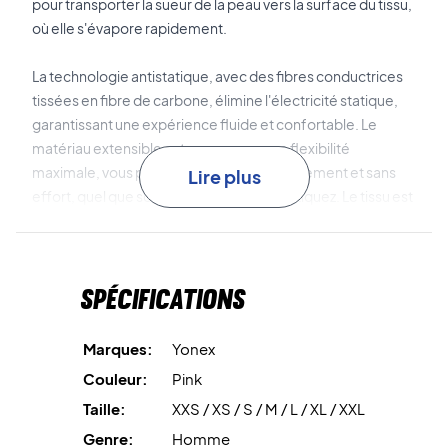
pour transporter la sueur de la peau vers la surface du tissu,
où elle s'évapore rapidement.
La technologie antistatique, avec des fibres conductrices
tissées en fibre de carbone, élimine l'électricité statique,
garantissant une expérience fluide et confortable. Le
matériau extensible est conçu pour une flexibilité
maximale, vous permettant de bouger librement et sans
Lire plus
effort, quel que soit le sport que vous pratiquez. Le tissu est
absorbant et sèche rapidement, ce qui le rend idéal pour
l'entraînement et la compétition.
Spécifications
Parfait pour rester concentré et donner le meilleur de vous-
même - Achetez-le aujourd'hui !
Matériau : 100 % polyester.
Marques:
Yonex
Couleur:
Pink
Taille:
XXS / XS / S / M / L / XL / XXL
Genre:
Homme