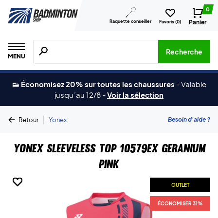
0
Raquette conseiller
Panier
Favoris (
0
)
Recherche de produits, de marques, etc.
Recherche
MENU
👟 Économisez 20% sur toutes les chaussures
-
Valable
jusqu´au 12/8
-
Voir la sélection
|
Besoin d'aide ?
Retour
Yonex
Yonex Sleeveless Top 10579EX Geranium
Pink
OUTLET
OUTLET
OUTLET
OUTLET
OUTLET
OUTLET
ÉCONOMISER 31%
ÉCONOMISER 31%
ÉCONOMISER 31%
ÉCONOMISER 31%
ÉCONOMISER 31%
ÉCONOMISER 31%