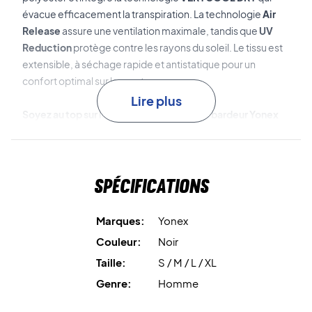
évacue efficacement la transpiration. La technologie
Air
Release
assure une ventilation maximale, tandis que
UV
Reduction
protège contre les rayons du soleil. Le tissu est
extensible, à séchage rapide et antistatique pour un
confort optimal sur le court.
Lire plus
Soyez au top sur le court – achetez ce débardeur Yonex
dès aujourd’hui !
Couleur : Noir.
Matériau : 100 % polyester.
Spécifications
Marques:
Yonex
Couleur:
Noir
Taille:
S / M / L / XL
Genre:
Homme