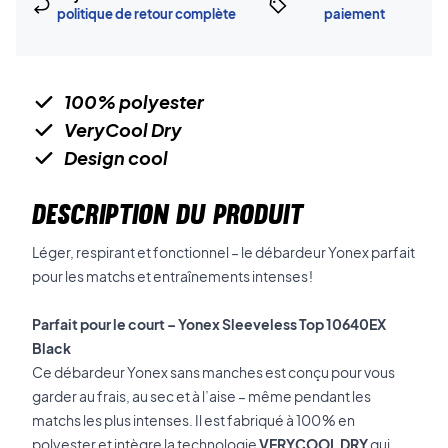
politique de retour complète
paiement
100% polyester
VeryCool Dry
Design cool
DESCRIPTION DU PRODUIT
Léger, respirant et fonctionnel – le débardeur Yonex parfait
pour les matchs et entraînements intenses !
Parfait pour le court – Yonex Sleeveless Top 10640EX
Black
Ce débardeur Yonex sans manches est conçu pour vous
garder au frais, au sec et à l’aise – même pendant les
matchs les plus intenses. Il est fabriqué à 100 % en
polyester et intègre la technologie
VERYCOOL DRY
qui