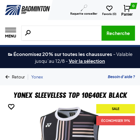
0
Raquette conseiller
Panier
Favoris (
0
)
Recherche de produits, de marques, etc.
Recherche
MENU
👟 Économisez 20% sur toutes les chaussures
-
Valable
jusqu´au 12/8
-
Voir la sélection
|
Besoin d'aide ?
Retour
Yonex
Yonex Sleeveless Top 10640EX Black
SALE
SALE
SALE
SALE
ÉCONOMISER 19%
ÉCONOMISER 19%
ÉCONOMISER 19%
ÉCONOMISER 19%