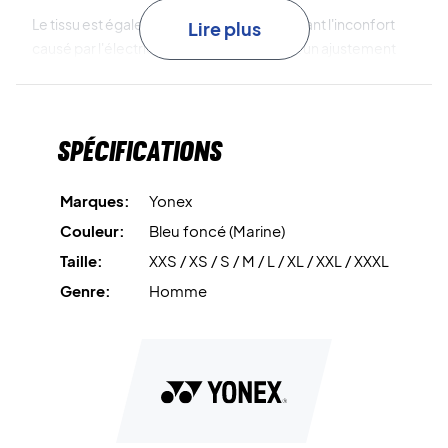
Le tissu est également antistatique, réduisant l'inconfort
Lire plus
causé par l'électricité statique et assurant un ajustement
doux et agréable. Avec son design intemporel en bleu
marine, ce T-shirt est le choix idéal pour les sportifs
soucieux de leur style.
Spécifications
Sentez-vous léger et libre sur le court – commandez
votre Yonex T-shirt dès aujourd’hui !
Marques:
Yonex
Couleur : Blanc et bleu marine.
Couleur:
Bleu foncé (Marine)
Matériau : 100 % polyester.
Taille:
XXS / XS / S / M / L / XL / XXL / XXXL
Genre:
Homme