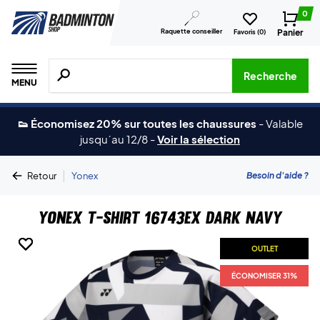
0
Raquette conseiller
Panier
Favoris (
0
)
Recherche de produits, de marques, etc.
Recherche
MENU
👟 Économisez 20% sur toutes les chaussures
-
Valable
jusqu´au 12/8
-
Voir la sélection
|
Besoin d'aide ?
Retour
Yonex
Yonex T-shirt 16743EX Dark Navy
OUTLET
OUTLET
OUTLET
OUTLET
ÉCONOMISER 31%
ÉCONOMISER 31%
ÉCONOMISER 31%
ÉCONOMISER 31%