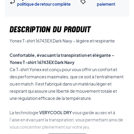
politique de retour complète
paiement
DESCRIPTION DU PRODUIT
Yonex T-shirt 16743EX Dark Navy – légère et respirante
Confortable, évacuant la transpiration et élégante –
Yonex T-shirt 16743EX Dark Navy
Ce T-shirt Yonex est conçu pour vous offrir un confort et
des performances maximales, que ce soit à l'entraînement
ou en match. Il est fabriqué dans un matériau léger et
respirant qui assure une liberté de mouvement totale et
une régulation efficace de la température.
La technologie
VERYCOOL DRY
vous garde au sec et à
l’aise en évacuant la transpiration, vous permettant ainsi de
vous concentrer pleinement sur votre jeu.