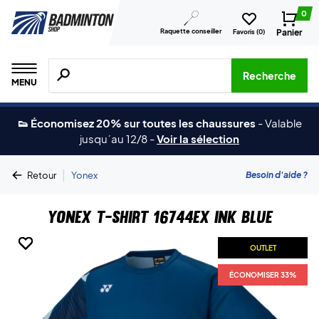
0
Raquette conseiller
Panier
Favoris (
0
)
Recherche de produits, de marques, etc.
Recherche
MENU
👟 Économisez 20% sur toutes les chaussures
-
Valable
jusqu´au 12/8
-
Voir la sélection
|
Besoin d'aide ?
Retour
Yonex
Yonex T-shirt 16744EX Ink Blue
OUTLET
OUTLET
OUTLET
OUTLET
OUTLET
ÉCONOMISER 33%
ÉCONOMISER 33%
ÉCONOMISER 33%
ÉCONOMISER 33%
ÉCONOMISER 33%