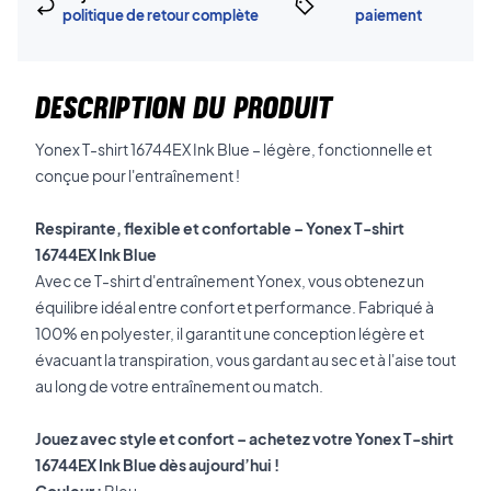
politique de retour complète
paiement
DESCRIPTION DU PRODUIT
Yonex T-shirt 16744EX Ink Blue – légère, fonctionnelle et
conçue pour l'entraînement !
Respirante, flexible et confortable – Yonex T-shirt
16744EX Ink Blue
Avec ce T-shirt d'entraînement Yonex, vous obtenez un
équilibre idéal entre confort et performance. Fabriqué à
100% en polyester, il garantit une conception légère et
évacuant la transpiration, vous gardant au sec et à l'aise tout
au long de votre entraînement ou match.
Jouez avec style et confort – achetez votre Yonex T-shirt
16744EX Ink Blue dès aujourd’hui !