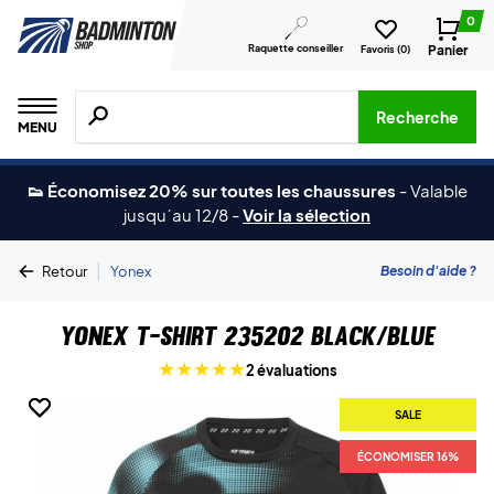
0
Raquette conseiller
Panier
Favoris (
0
)
Recherche de produits, de marques, etc.
Recherche
MENU
👟 Économisez 20% sur toutes les chaussures
-
Valable
jusqu´au 12/8
-
Voir la sélection
|
Besoin d'aide ?
Retour
Yonex
Yonex T-shirt 235202 Black/Blue
2 évaluations
SALE
SALE
ÉCONOMISER 16%
ÉCONOMISER 16%