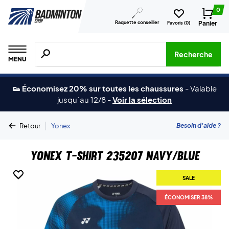
0
Raquette conseiller
Panier
Favoris (
0
)
Recherche de produits, de marques, etc.
Recherche
MENU
👟 Économisez 20% sur toutes les chaussures
-
Valable
jusqu´au 12/8
-
Voir la sélection
|
Besoin d'aide ?
Retour
Yonex
Yonex T-shirt 235207 Navy/Blue
SALE
SALE
ÉCONOMISER 38%
ÉCONOMISER 38%