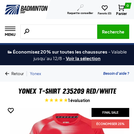
0
Raquette conseiller
Panier
Favoris (
0
)
Recherche de produits, de marques, etc.
Recherche
MENU
👟 Économisez 20% sur toutes les chaussures
-
Valable
jusqu´au 12/8
-
Voir la sélection
|
Besoin d'aide ?
Retour
Yonex
Yonex T-shirt 235209 Red/White
1 évaluation
FINAL SALE
FINAL SALE
ÉCONOMISER 25%
ÉCONOMISER 25%