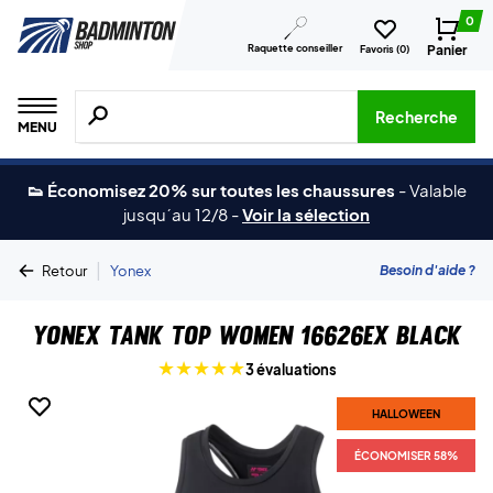
0
Raquette conseiller
Panier
Favoris (
0
)
Recherche de produits, de marques, etc.
Recherche
MENU
👟 Économisez 20% sur toutes les chaussures
-
Valable
jusqu´au 12/8
-
Voir la sélection
|
Besoin d'aide ?
Retour
Yonex
Yonex Tank Top Women 16626EX Black
3 évaluations
HALLOWEEN
ÉCONOMISER 58%