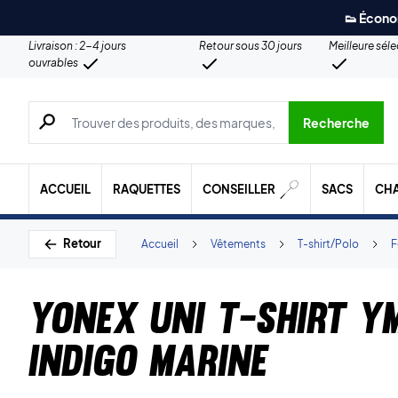
👟 Écono
Livraison : 2-4 jours
Retour sous 30 jours
Meilleure sél
ouvrables
Recherche de produits, de marques, etc.
Recherche
ACCUEIL
RAQUETTES
CONSEILLER
SACS
CH
Retour
Accueil
Vêtements
T-shirt/Polo
Yonex Uni T-shirt 
Indigo Marine