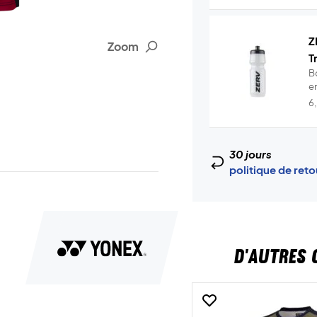
Z
Zoom
T
B
en
6
30 jours
politique de ret
D'AUTRES 