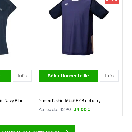
- 21%
lle
Info
Sélectionner taille
Info
rt Navy Blue
Yonex T-shirt 16745EX Blueberry
Au lieu de:
42,90
34,00 €
Voir tous les t-shirts/polos