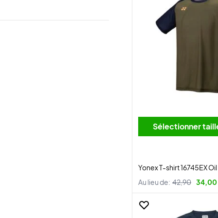
Sélectionner tai
Yonex T-shirt 16745EX Oi
Au lieu de:
42,90
34,00