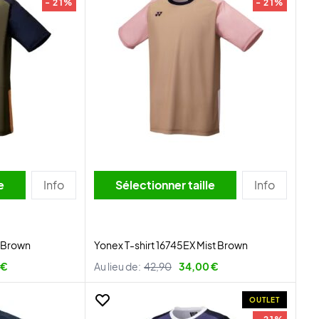
- 21%
- 21%
lle
Info
Sélectionner taille
Info
l Brown
Yonex T-shirt 16745EX Mist Brown
 €
Au lieu de:
42,90
34,00 €
OUTLET