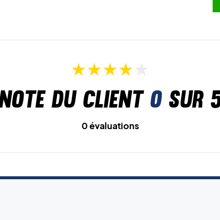
Note du client
0
sur 
0 évaluations