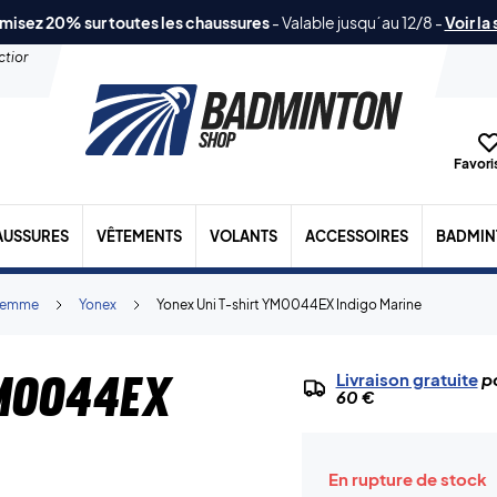
misez 20% sur toutes les chaussures
-
Valable jusqu´au 12/8
-
Voir la
ection
Favoris
AUSSURES
VÊTEMENTS
VOLANTS
ACCESSOIRES
BADMIN
Femme
Yonex
Yonex Uni T-shirt YM0044EX Indigo Marine
YM0044EX
Livraison gratuite
po
60 €
En rupture de stock