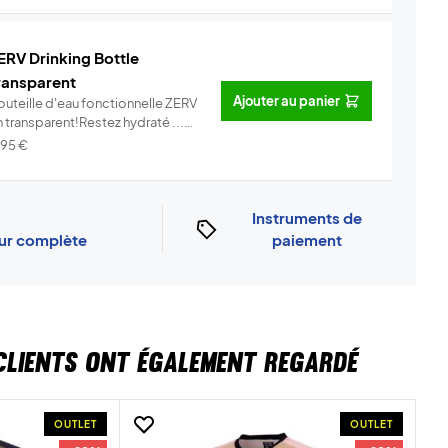
ERV Drinking Bottle
ransparent
Ajouter au panier
outeille d'eau fonctionnelle ZERV
 transparent!Restez hydraté ...
Info
,95
€
Instruments de
our complète
paiement
CLIENTS ONT ÉGALEMENT REGARDÉ
OUTLET
OUTLET