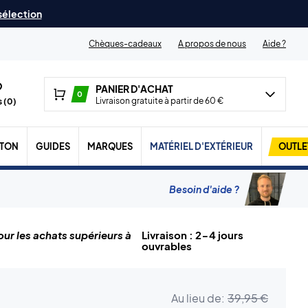
 sélection
Chèques-cadeaux
A propos de nous
Aide ?
PANIER D'ACHAT
0
Livraison gratuite à partir de 60 €
 (
0
)
TON
GUIDES
MARQUES
MATÉRIEL D'EXTÉRIEUR
OUTLE
Besoin d'aide ?
ur les achats supérieurs à
Livraison : 2-4 jours
ouvrables
Au lieu de:
39,95 €