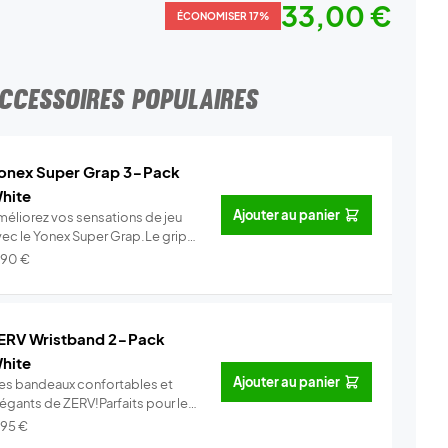
33,00 €
ÉCONOMISER 17%
CCESSOIRES POPULAIRES
onex Super Grap 3-Pack
hite
Ajouter au panier
méliorez vos sensations de jeu
vec le Yonex Super Grap.Le grip
.
Info
,90
€
ERV Wristband 2-Pack
hite
Ajouter au panier
es bandeaux confortables et
légants de ZERV!Parfaits pour le
..
Info
,95
€