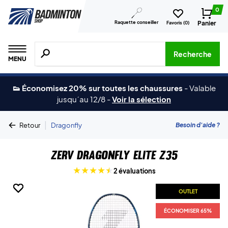
0
Raquette conseiller
Panier
Favoris (
0
)
Recherche de produits, de marques, etc.
Recherche
MENU
👟 Économisez 20% sur toutes les chaussures
-
Valable
jusqu´au 12/8
-
Voir la sélection
|
Besoin d'aide ?
Retour
Dragonfly
ZERV Dragonfly Elite Z35
2 évaluations
OUTLET
OUTLET
OUTLET
OUTLET
ÉCONOMISER 65%
ÉCONOMISER 65%
ÉCONOMISER 65%
ÉCONOMISER 65%