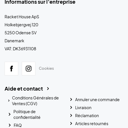
Informations sur l’entreprise
Racket House ApS
Holkebjergvej 120
5250 Odense SV
Danemark
VAT: DK36931108
Cookies
Aide et contact
Conditions Générales de
Annuler une commande
Ventes (CGV)
Livraison
Politique de
Réclamation
confidentialité
Articles retournés
FAQ