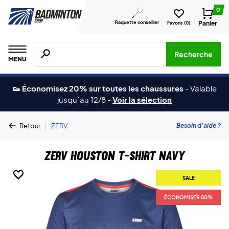
0
Raquette conseiller
Panier
Favoris (
0
)
Recherche de produits, de marques, etc.
Recherche
MENU
👟 Économisez 20% sur toutes les chaussures
-
Valable
jusqu´au 12/8
-
Voir la sélection
|
Besoin d'aide ?
Retour
ZERV
ZERV Houston T-shirt Navy
SALE
SALE
SALE
SALE
SALE
ÉCONOMISER 50%
ÉCONOMISER 50%
ÉCONOMISER 50%
ÉCONOMISER 50%
ÉCONOMISER 50%