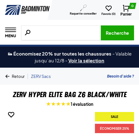
0
Raquette conseiller
Panier
Favoris (
0
)
Recherche de produits, de marques, etc.
Recherche
MENU
👟 Économisez 20% sur toutes les chaussures
-
Valable
jusqu´au 12/8
-
Voir la sélection
|
Besoin d'aide ?
Retour
ZERV Sacs
ZERV Hyper Elite Bag Z6 Black/White
1 évaluation
SALE
SALE
SALE
ÉCONOMISER 25%
ÉCONOMISER 25%
ÉCONOMISER 25%