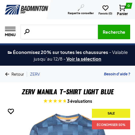
0
Raquette conseiller
Panier
Favoris (
0
)
Recherche de produits, de marques, etc.
Recherche
MENU
👟 Économisez 20% sur toutes les chaussures
-
Valable
jusqu´au 12/8
-
Voir la sélection
|
Besoin d'aide ?
Retour
ZERV
ZERV Manila T-shirt Light Blue
3 évaluations
SALE
SALE
SALE
SALE
SALE
ÉCONOMISER 50%
ÉCONOMISER 50%
ÉCONOMISER 50%
ÉCONOMISER 50%
ÉCONOMISER 50%