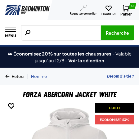
0
Raquette conseiller
Panier
Favoris (
0
)
Recherche de produits, de marques, etc.
Recherche
MENU
👟 Économisez 20% sur toutes les chaussures
-
Valable
jusqu´au 12/8
-
Voir la sélection
|
Besoin d'aide ?
Retour
Homme
Forza Abercorn Jacket White
OUTLET
OUTLET
OUTLET
OUTLET
OUTLET
OUTLET
ÉCONOMISER 53%
ÉCONOMISER 53%
ÉCONOMISER 53%
ÉCONOMISER 53%
ÉCONOMISER 53%
ÉCONOMISER 53%