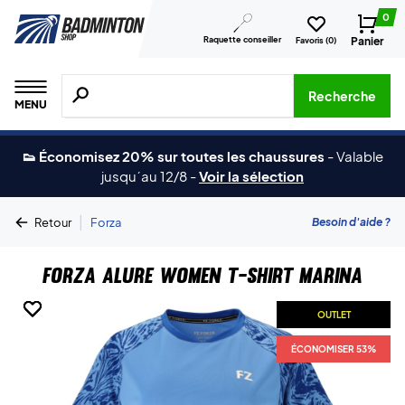
0
Raquette conseiller
Panier
Favoris (
0
)
Recherche de produits, de marques, etc.
Recherche
MENU
👟 Économisez 20% sur toutes les chaussures
-
Valable
jusqu´au 12/8
-
Voir la sélection
|
Besoin d'aide ?
Retour
Forza
Forza Alure Women T-shirt Marina
OUTLET
OUTLET
OUTLET
OUTLET
ÉCONOMISER 53%
ÉCONOMISER 53%
ÉCONOMISER 53%
ÉCONOMISER 53%