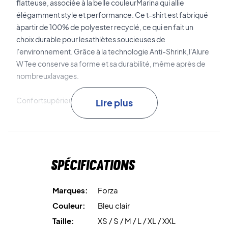
flatteuse, associée à la belle couleurMarina qui allie
élégamment style et performance. Ce t-shirt est fabriqué
àpartir de 100% de polyester recyclé, ce qui en fait un
choix durable pour lesathlètes soucieuses de
l'environnement. Grâce à la technologie Anti-Shrink,l'Alure
W Tee conserve sa forme et sa durabilité, même après de
nombreuxlavages.
Confortsupérieur !
Lire plus
100% polyester recyclé
Spécifications
Marques:
Forza
Couleur:
Bleu clair
Taille:
XS / S / M / L / XL / XXL