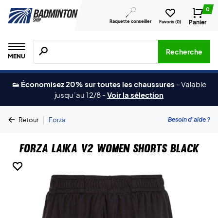
0
Raquette conseiller
Panier
Favoris (
0
)
Recherche de produits, de marques, etc.
Recherche
MENU
👟 Économisez 20% sur toutes les chaussures
-
Valable
jusqu´au 12/8
-
Voir la sélection
|
Besoin d'aide ?
Retour
Forza
Forza Laika V2 Women Shorts Black