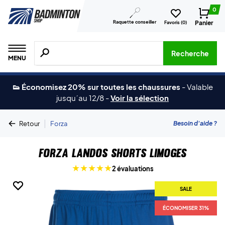
0
Raquette conseiller
Panier
Favoris (
0
)
Recherche de produits, de marques, etc.
Recherche
MENU
👟 Économisez 20% sur toutes les chaussures
-
Valable
jusqu´au 12/8
-
Voir la sélection
|
Besoin d'aide ?
Retour
Forza
Forza Landos Shorts Limoges
2 évaluations
SALE
SALE
SALE
ÉCONOMISER 31%
ÉCONOMISER 31%
ÉCONOMISER 31%