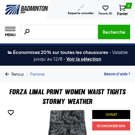
0
Raquette conseiller
Panier
Favoris (
0
)
Recherche de produits, de marques, etc.
Recherche
MENU
👟 Économisez 20% sur toutes les chaussures
-
Valable
jusqu´au 12/8
-
Voir la sélection
|
Besoin d'aide ?
Retour
Femme
Forza Limal Print Women Waist Tights
Stormy Weather
OUTLET
OUTLET
OUTLET
ÉCONOMISER 58%
ÉCONOMISER 58%
ÉCONOMISER 58%