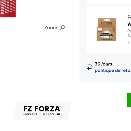
F
W
Zoom
A
S
7
30 jours
politique de ret