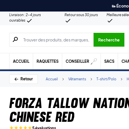
👟 Écono
Livraison : 2-4 jours
Retour sous 30 jours
Meilleure sél
ouvrables
Recherche de produits, de marques, etc.
Recherche
ACCUEIL
RAQUETTES
CONSEILLER
SACS
CH
Retour
Accueil
Vêtements
T-shirt/Polo
Forza Tallow Nation
Chinese Red
5 évaluations