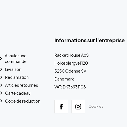
Informations sur l’entreprise
Racket House ApS
Annuler une
commande
Holkebjergvej 120
Livraison
5250 Odense SV
Réclamation
Danemark
Articles retournés
VAT: DK36931108
Carte cadeau
Code de réduction
Cookies