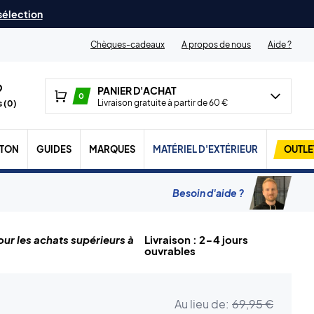
 sélection
Chèques-cadeaux
A propos de nous
Aide ?
PANIER D'ACHAT
0
Livraison gratuite à partir de 60 €
 (
0
)
TON
GUIDES
MARQUES
MATÉRIEL D'EXTÉRIEUR
OUTLE
Besoin d'aide ?
ur les achats supérieurs à
Livraison : 2-4 jours
ouvrables
Au lieu de:
69,95 €