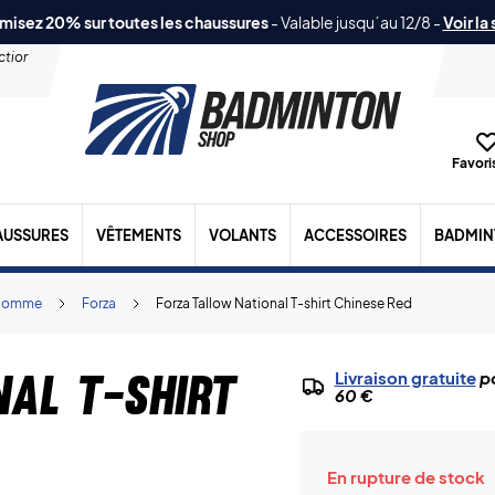
misez 20% sur toutes les chaussures
-
Valable jusqu´au 12/8
-
Voir la
ection
Favoris
AUSSURES
VÊTEMENTS
VOLANTS
ACCESSOIRES
BADMIN
Homme
Forza
Forza Tallow National T-shirt Chinese Red
al T-shirt
Livraison gratuite
po
60 €
En rupture de stock