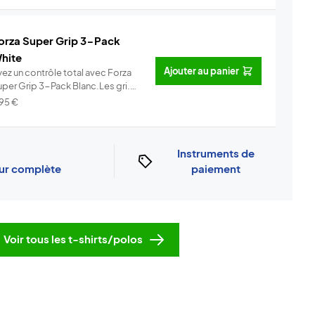
orza Super Grip 3-Pack
hite
Ajouter au panier
yez un contrôle total avec Forza
uper Grip 3-Pack Blanc.Les gri...
Info
,95
€
Instruments de
our complète
paiement
Voir tous les t-shirts/polos