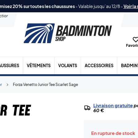
misez 20% sur toutes les chaussures
-
Valable jusqu´au 12/8
-
Voir la
ection
Favoris
AUSSURES
VÊTEMENTS
VOLANTS
ACCESSOIRES
BADMIN
or
Forza Venetto Junior Tee Scarlet Sage
r Tee
Livraison gratuite
po
60 €
En rupture de stock