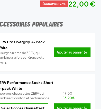
22,00 €
ÉCONOMISER 37%
CCESSOIRES POPULAIRES
ERV Pro Overgrip 3-Pack
hite
Ajouter au panier
 surgrip ultime de ZERV, qui
ombine à la fois adhérence et
o...
Info
,90
€
ERV Performance Socks Short
-pack White
uperbes chaussettes ZERV qui
19,00
ombinent confort et performance
13,90
€
Co...
Info
Ajouter au panier