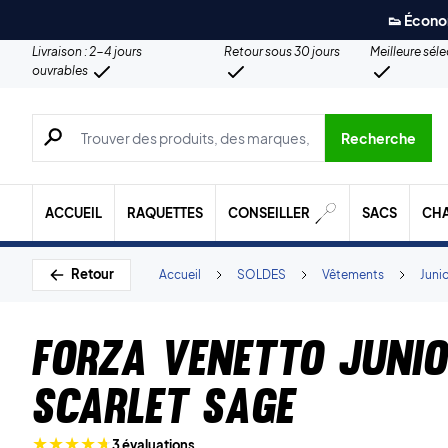
👟 Écono
Livraison : 2-4 jours
Retour sous 30 jours
Meilleure sél
ouvrables
Recherche de produits, de marques, etc.
Recherche
ACCUEIL
RAQUETTES
CONSEILLER
SACS
CH
Retour
Accueil
SOLDES
Vêtements
Juni
Forza Venetto Junio
Scarlet Sage
3 évaluations