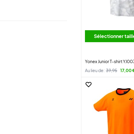
Sélectionner tai
Yonex Junior T-shirt YJ0
Au lieu de:
39,95
17,00 