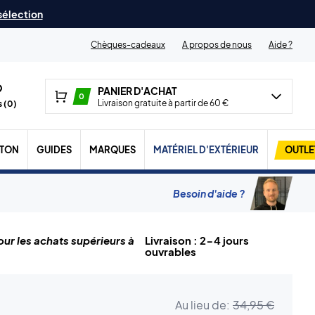
 sélection
Chèques-cadeaux
A propos de nous
Aide ?
PANIER D'ACHAT
0
Livraison gratuite à partir de 60 €
 (
0
)
TON
GUIDES
MARQUES
MATÉRIEL D'EXTÉRIEUR
OUTLE
Besoin d'aide ?
ur les achats supérieurs à
Livraison : 2-4 jours
ouvrables
Au lieu de:
34,95 €