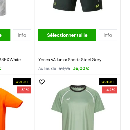
lle
Info
Sélectionner taille
Info
033EX White
Yonex VA Junior Shorts Steel Grey
€
Au lieu de:
50,95
36,00 €
OUTLET
OUTLET
- 31%
- 42%