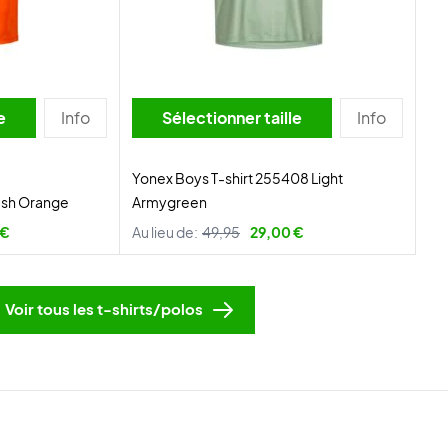
lle
Info
Sélectionner taille
Info
Yonex Boys T-shirt 255408 Light
lash Orange
Armygreen
 €
Au lieu de:
49,95
29,00 €
Voir tous les t-shirts/polos