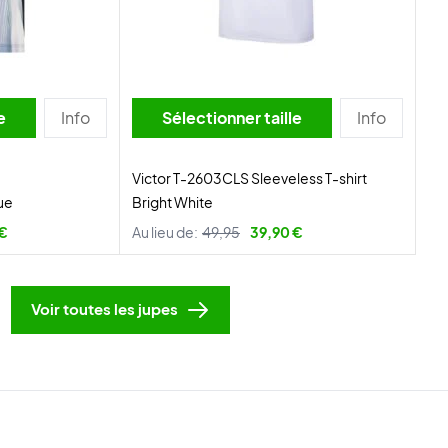
lle
Info
Sélectionner taille
Info
Victor T-2603CLS Sleeveless T-shirt
ue
Bright White
 €
Au lieu de:
49,95
39,90 €
Voir toutes les jupes