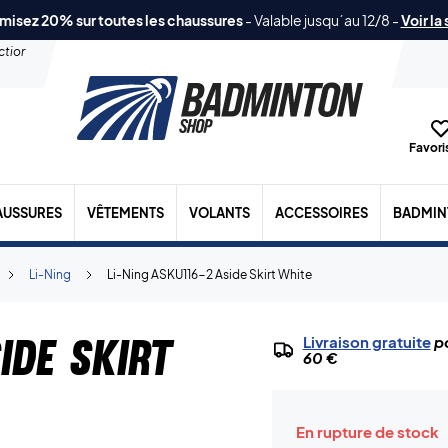
misez 20% sur toutes les chaussures
-
Valable jusqu´au 12/8
-
Voir la
ection
Favoris
AUSSURES
VÊTEMENTS
VOLANTS
ACCESSOIRES
BADMIN
Li-Ning
Li-Ning ASKU116-2 Aside Skirt White
ide Skirt
Livraison gratuite
po
60 €
En rupture de stock