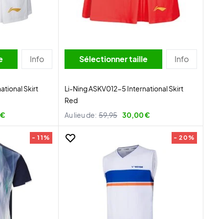
lle
Info
Sélectionner taille
Info
tional Skirt
Li-Ning ASKV012-5 International Skirt
Red
 €
Au lieu de:
59,95
30,00 €
- 11%
- 20%