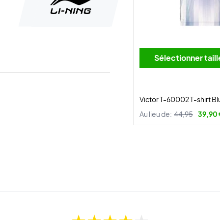
Sélectionner tai
Victor T-60002 T-shirt Bl
Au lieu de:
44,95
39,90