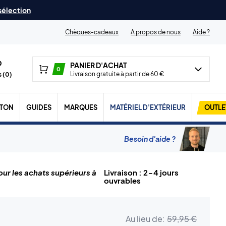
 sélection
Chèques-cadeaux
A propos de nous
Aide ?
PANIER D'ACHAT
0
Livraison gratuite à partir de 60 €
 (
0
)
TON
GUIDES
MARQUES
MATÉRIEL D'EXTÉRIEUR
OUTLE
Besoin d'aide ?
ur les achats supérieurs à
Livraison : 2-4 jours
ouvrables
Au lieu de:
59,95 €