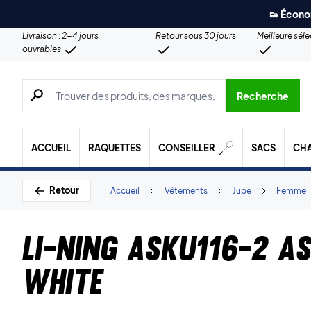
👟 Écono
Livraison : 2-4 jours
Retour sous 30 jours
Meilleure sél
ouvrables
Recherche de produits, de marques, etc.
Recherche
ACCUEIL
RAQUETTES
CONSEILLER
SACS
CH
Retour
Accueil
Vêtements
Jupe
Femme
Li-Ning ASKU116-2 As
White