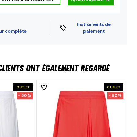
Instruments de
our complète
paiement
CLIENTS ONT ÉGALEMENT REGARDÉ
OUTLET
OUTLET
- 50%
- 50%