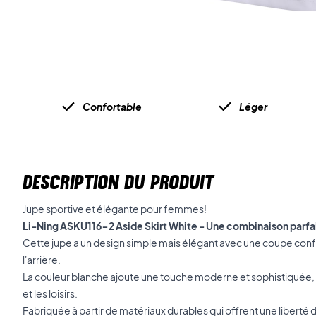
Confortable
Léger
DESCRIPTION DU PRODUIT
Jupe sportive et élégante pour femmes!
Li-Ning ASKU116-2 Aside Skirt White - Une combinaison parfai
Cette jupe a un design simple mais élégant avec une coupe confo
l'arrière.
La couleur blanche ajoute une touche moderne et sophistiquée, ce
et les loisirs.
Fabriquée à partir de matériaux durables qui offrent une liber