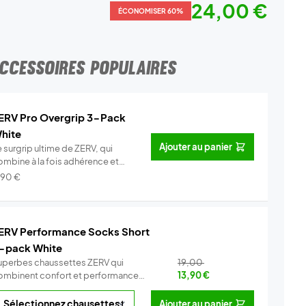
24,00 €
ÉCONOMISER 60%
CCESSOIRES POPULAIRES
ERV Pro Overgrip 3-Pack
hite
Ajouter au panier
 surgrip ultime de ZERV, qui
ombine à la fois adhérence et
o...
Info
,90
€
ERV Performance Socks Short
-pack White
uperbes chaussettes ZERV qui
19,00
ombinent confort et performance
13,90
€
Co...
Info
Ajouter au panier