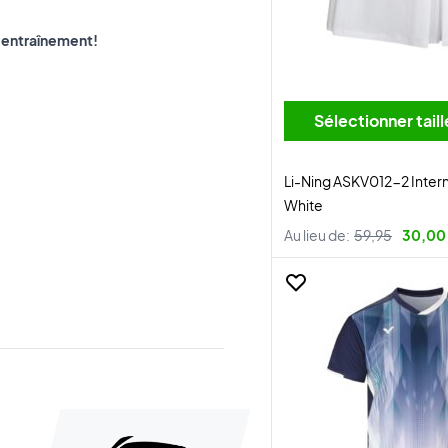
n entraînement!
Sélectionner tai
Li-Ning ASKV012-2 Interna
White
Au lieu de:
59,95
30,00