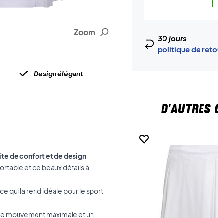
Zoom
30 jours
politique de ret
Design élégant
D'AUTRES 
te de confort et de design
rtable et de beaux détails à
 qui la rend idéale pour le sport
té de mouvement maximale et un