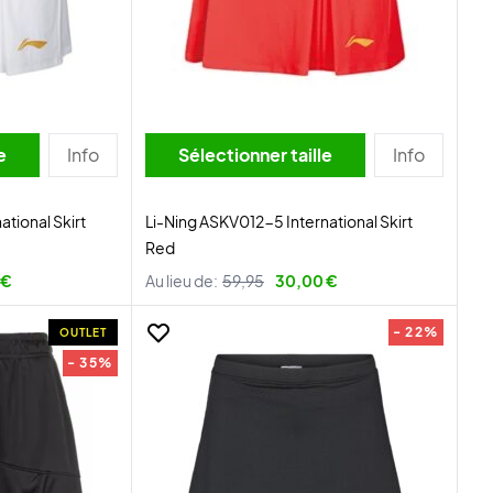
lle
Info
Sélectionner taille
Info
tional Skirt
Li-Ning ASKV012-5 International Skirt
Red
 €
Au lieu de:
59,95
30,00 €
- 22%
OUTLET
- 35%