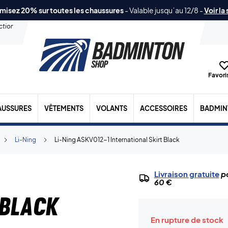
misez 20% sur toutes les chaussures
-
Valable jusqu´au 12/8
-
Voir la
ection
Favoris
AUSSURES
VÊTEMENTS
VOLANTS
ACCESSOIRES
BADMIN
Li-Ning
Li-Ning ASKV012-1 International Skirt Black
Livraison gratuite
po
60 €
 Black
En rupture de stock