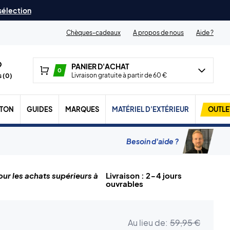
 sélection
Chèques-cadeaux
A propos de nous
Aide ?
PANIER D'ACHAT
0
Livraison gratuite à partir de 60 €
 (
0
)
TON
GUIDES
MARQUES
MATÉRIEL D'EXTÉRIEUR
OUTLE
Besoin d'aide ?
ur les achats supérieurs à
Livraison : 2-4 jours
ouvrables
Au lieu de:
59,95 €