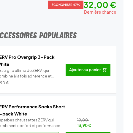
32,00 €
ÉCONOMISER 47%
Dernière chance
CCESSOIRES POPULAIRES
ERV Pro Overgrip 3-Pack
hite
Ajouter au panier
 surgrip ultime de ZERV, qui
ombine à la fois adhérence et
o...
Info
,90
€
ERV Performance Socks Short
-pack White
uperbes chaussettes ZERV qui
19,00
ombinent confort et performance
13,90
€
Co...
Info