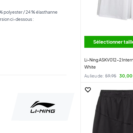
6 % polyester / 24 % élasthanne
ersion ci-dessous :
Sélectionner tai
Li-Ning ASKV012-2 Interna
White
Au lieu de:
59,95
30,00