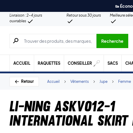
👟 Écono
Livraison : 2-4 jours
Retour sous 30 jours
Meilleure sél
ouvrables
Recherche de produits, de marques, etc.
Recherche
ACCUEIL
RAQUETTES
CONSEILLER
SACS
CH
Retour
Accueil
Vêtements
Jupe
Femme
Li-Ning ASKV012-1
International Skirt