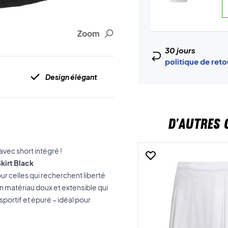
Zoom
30 jours
politique de ret
Design élégant
D'AUTRES 
vec short intégré !
kirt Black
ur celles qui recherchent liberté
un matériau doux et extensible qui
portif et épuré – idéal pour