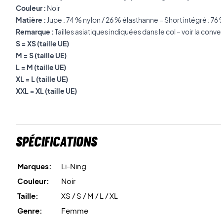
Couleur :
Noir
Matière :
Jupe : 74 % nylon / 26 % élasthanne – Short intégré : 7
Remarque :
Tailles asiatiques indiquées dans le col – voir la conv
S = XS (taille UE)
M = S (taille UE)
L = M (taille UE)
XL = L (taille UE)
XXL = XL (taille UE)
Spécifications
Marques:
Li-Ning
Couleur:
Noir
Taille:
XS / S / M / L / XL
Genre:
Femme