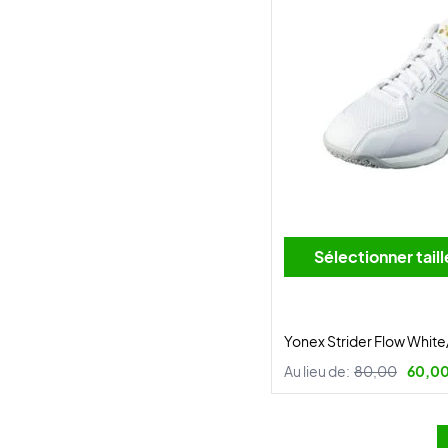
Sélectionner tai
Yonex Strider Flow Whit
Au lieu de:
80,00
60,00