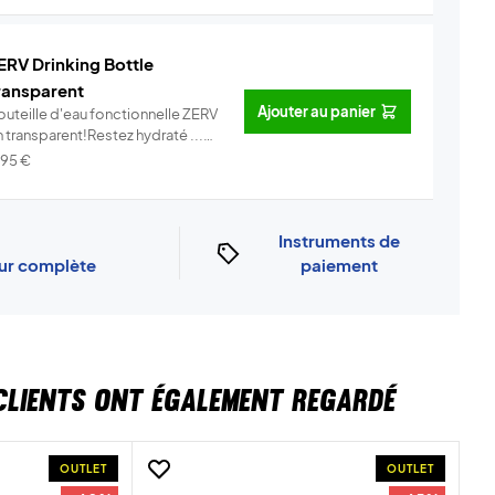
ERV Drinking Bottle
ransparent
Ajouter au panier
outeille d'eau fonctionnelle ZERV
 transparent!Restez hydraté ...
Info
,95
€
Instruments de
our complète
paiement
CLIENTS ONT ÉGALEMENT REGARDÉ
OUTLET
OUTLET