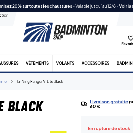
misez 20% sur toutes les chaussures
-
Valable jusqu´au 12/8
-
Voir la
ection
Favoris
AUSSURES
VÊTEMENTS
VOLANTS
ACCESSOIRES
BADMIN
mme
Li-Ning Ranger VI Lite Black
te Black
Livraison gratuite
po
60 €
En rupture de stock