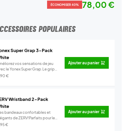
78,00 €
ÉCONOMISER 40%
CCESSOIRES POPULAIRES
onex Super Grap 3-Pack
hite
Ajouter au panier
méliorez vos sensations de jeu
vec le Yonex Super Grap.Le grip
.
Info
,90
€
ERV Wristband 2-Pack
hite
Ajouter au panier
es bandeaux confortables et
légants de ZERV!Parfaits pour le
..
Info
,95
€