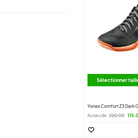
Sélectionner tai
Yonex Comfort Z3 Dark 
Au lieu de:
220,00
115,