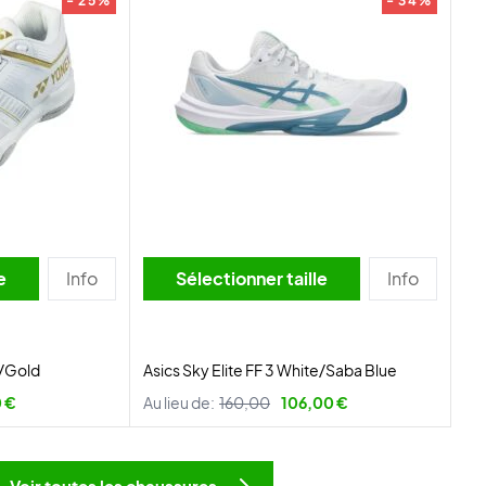
- 25%
- 34%
lle
Info
Sélectionner taille
Info
e/Gold
Asics Sky Elite FF 3 White/Saba Blue
 €
Au lieu de:
160,00
106,00 €
Voir toutes les chaussures