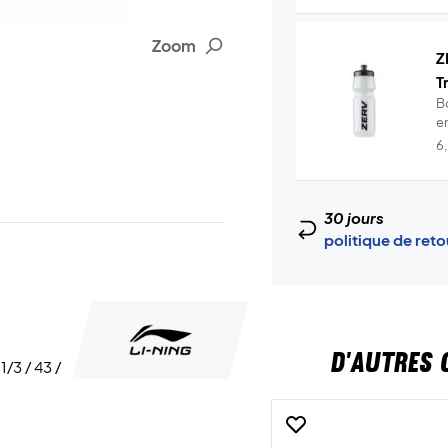
Zoom
Z
T
B
en
6
30 jours
politique de ret
D'AUTRES 
 1/3 / 43 /