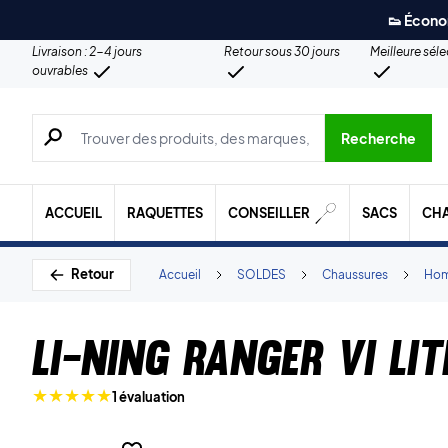
👟 Écono
Livraison : 2-4 jours
Retour sous 30 jours
Meilleure sél
ouvrables
Recherche de produits, de marques, etc.
Recherche
ACCUEIL
RAQUETTES
CONSEILLER
SACS
CH
Retour
Accueil
SOLDES
Chaussures
Ho
Li-Ning Ranger VI Li
1 évaluation