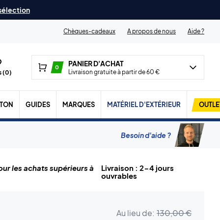
 sélection
Chèques-cadeaux
A propos de nous
Aide ?
PANIER D'ACHAT
0
Livraison gratuite à partir de 60 €
 (
0
)
TON
GUIDES
MARQUES
MATÉRIEL D'EXTÉRIEUR
OUTLE
Besoin d'aide ?
ur les achats supérieurs à
Livraison : 2-4 jours
ouvrables
Au lieu de:
130,00 €