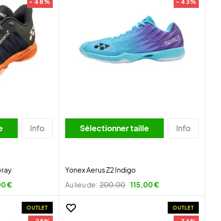
- 48%
- 43%
lle
Info
Sélectionner taille
Info
Gray
Yonex Aerus Z2 Indigo
00 €
Au lieu de:
200,00
115,00 €
OUTLET
OUTLET