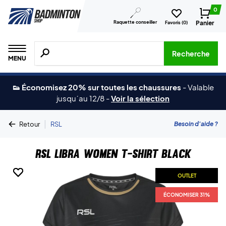
0
Raquette conseiller
Panier
Favoris (
0
)
Recherche de produits, de marques, etc.
Recherche
MENU
👟 Économisez 20% sur toutes les chaussures
-
Valable
jusqu´au 12/8
-
Voir la sélection
|
Besoin d'aide ?
Retour
RSL
RSL Libra Women T-shirt Black
OUTLET
OUTLET
OUTLET
ÉCONOMISER 31%
ÉCONOMISER 31%
ÉCONOMISER 31%