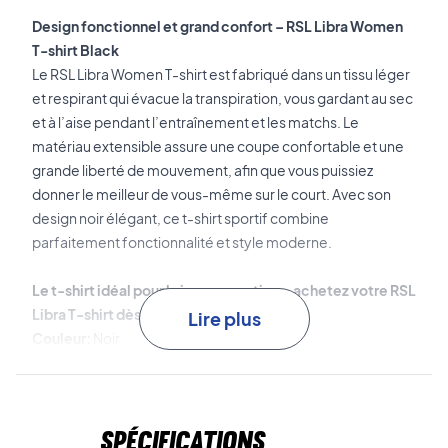
Design fonctionnel et grand confort – RSL Libra Women
T-shirt Black
Le RSL Libra Women T-shirt est fabriqué dans un tissu léger
et respirant qui évacue la transpiration, vous gardant au sec
et à l’aise pendant l’entraînement et les matchs. Le
matériau extensible assure une coupe confortable et une
grande liberté de mouvement, afin que vous puissiez
donner le meilleur de vous-même sur le court. Avec son
design noir élégant, ce t-shirt sportif combine
parfaitement fonctionnalité et style moderne.
Le t-shirt idéal pour la joueuse active – achetez votre RSL
Libra T-shirt dès aujourd'hui!
Lire plus
Couleur:
Noir
Matériau:
100% Polyester
Spécifications