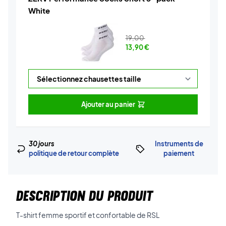
White
19,00
13,90
€
Ajouter au panier
30 jours
Instruments de
politique de retour complète
paiement
DESCRIPTION DU PRODUIT
T-shirt femme sportif et confortable de RSL