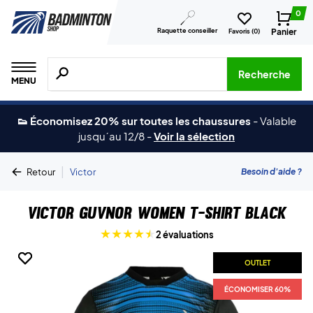
0
Raquette conseiller
Panier
Favoris (
0
)
Recherche de produits, de marques, etc.
Recherche
MENU
👟 Économisez 20% sur toutes les chaussures
-
Valable
jusqu´au 12/8
-
Voir la sélection
|
Besoin d'aide ?
Retour
Victor
Victor Guvnor Women T-shirt Black
2 évaluations
OUTLET
OUTLET
ÉCONOMISER 60%
ÉCONOMISER 60%