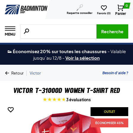
0
Raquette conseiller
Panier
Favoris (
0
)
Recherche de produits, de marques, etc.
Recherche
MENU
👟 Économisez 20% sur toutes les chaussures
-
Valable
jusqu´au 12/8
-
Voir la sélection
|
Besoin d'aide ?
Retour
Victor
Victor T-31000D Women T-shirt Red
3 évaluations
OUTLET
OUTLET
ÉCONOMISER 45%
ÉCONOMISER 45%